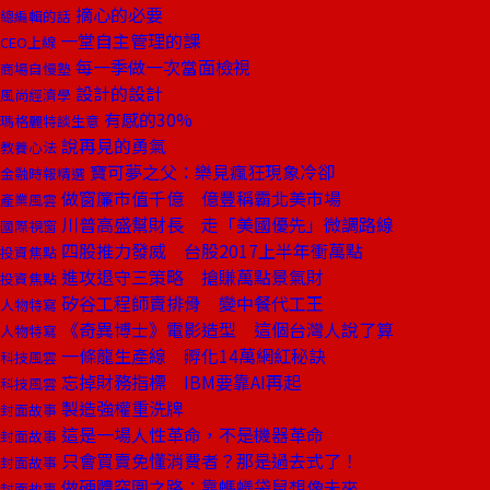
摘心的必要
總編輯的話
一堂自主管理的課
CEO上線
每一季做一次當面檢視
商場自慢塾
設計的設計
風尚經濟學
有感的30%
瑪格麗特談生意
說再見的勇氣
教養心法
寶可夢之父：樂見瘋狂現象冷卻
金融時報精選
做窗簾市值千億 億豐稱霸北美市場
產業風雲
川普高盛幫財長 走「美國優先」微調路線
國際視窗
四股推力發威 台股2017上半年衝萬點
投資焦點
進攻退守三策略 搶賺萬點景氣財
投資焦點
矽谷工程師賣排骨 變中餐代工王
人物特寫
《奇異博士》電影造型 這個台灣人說了算
人物特寫
一條龍生產線 孵化14萬網紅秘訣
科技風雲
忘掉財務指標 IBM要靠AI再起
科技風雲
製造強權重洗牌
封面故事
這是一場人性革命，不是機器革命
封面故事
只會買賣免懂消費者？那是過去式了！
封面故事
做硬體突圍之路：靠螞蟻袋鼠想像未來
封面故事