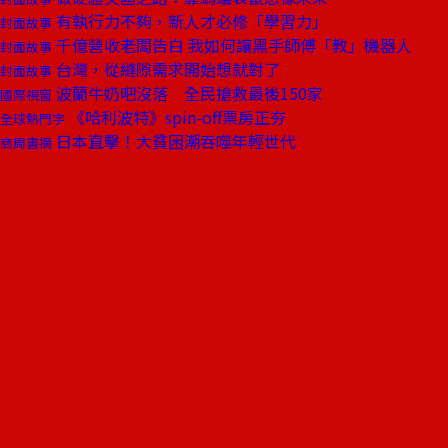
有執行力不夠，新人才必修「學習力」
封面故事
千億營收老闆告白 我如何讓黑手師傅「教」機器人
封面故事
台灣，從縫隙需求開始想就對了
封面故事
波蘭牛奶吧沒落 全民搶救最後150家
國際視窗
《哈利波特》spin-off票房正夯
全球熱門字
日本直擊！大貧困潮吞噬年輕世代
商周書摘