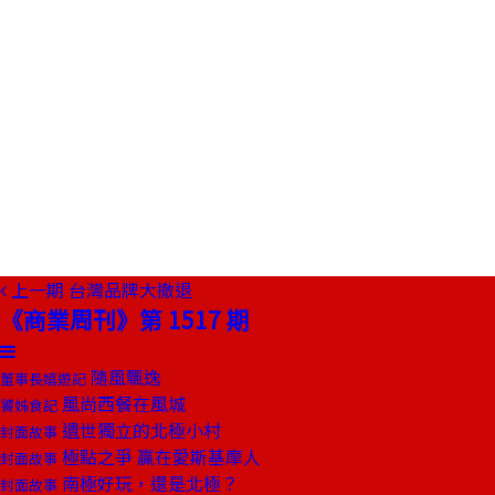
上一期
台灣品牌大撤退
《商業周刊》第 1517 期
隨風飄逸
董事長嬉遊記
風尚西餐在風城
饕姊食記
遺世獨立的北極小村
封面故事
極點之爭 贏在愛斯基摩人
封面故事
南極好玩，還是北極？
封面故事