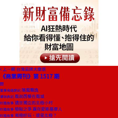
上一期
台灣品牌大撤退
《商業周刊》第 1517 期
隨風飄逸
董事長嬉遊記
風尚西餐在風城
饕姊食記
遺世獨立的北極小村
封面故事
極點之爭 贏在愛斯基摩人
封面故事
南極好玩，還是北極？
封面故事