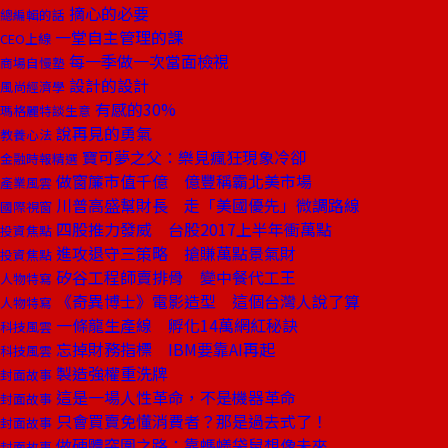
摘心的必要
總編輯的話
一堂自主管理的課
CEO上線
每一季做一次當面檢視
商場自慢塾
設計的設計
風尚經濟學
有感的30%
瑪格麗特談生意
說再見的勇氣
教養心法
寶可夢之父：樂見瘋狂現象冷卻
金融時報精選
做窗簾市值千億 億豐稱霸北美市場
產業風雲
川普高盛幫財長 走「美國優先」微調路線
國際視窗
四股推力發威 台股2017上半年衝萬點
投資焦點
進攻退守三策略 搶賺萬點景氣財
投資焦點
矽谷工程師賣排骨 變中餐代工王
人物特寫
《奇異博士》電影造型 這個台灣人說了算
人物特寫
一條龍生產線 孵化14萬網紅秘訣
科技風雲
忘掉財務指標 IBM要靠AI再起
科技風雲
製造強權重洗牌
封面故事
這是一場人性革命，不是機器革命
封面故事
只會買賣免懂消費者？那是過去式了！
封面故事
做硬體突圍之路：靠螞蟻袋鼠想像未來
封面故事