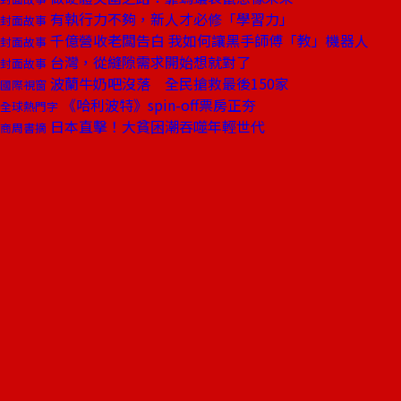
有執行力不夠，新人才必修「學習力」
封面故事
千億營收老闆告白 我如何讓黑手師傅「教」機器人
封面故事
台灣，從縫隙需求開始想就對了
封面故事
波蘭牛奶吧沒落 全民搶救最後150家
國際視窗
《哈利波特》spin-off票房正夯
全球熱門字
日本直擊！大貧困潮吞噬年輕世代
商周書摘