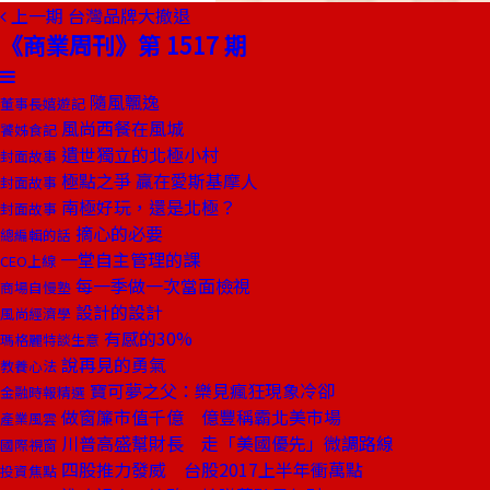
上一期
台灣品牌大撤退
《商業周刊》第 1517 期
隨風飄逸
董事長嬉遊記
風尚西餐在風城
饕姊食記
遺世獨立的北極小村
封面故事
極點之爭 贏在愛斯基摩人
封面故事
南極好玩，還是北極？
封面故事
摘心的必要
總編輯的話
一堂自主管理的課
CEO上線
每一季做一次當面檢視
商場自慢塾
設計的設計
風尚經濟學
有感的30%
瑪格麗特談生意
說再見的勇氣
教養心法
寶可夢之父：樂見瘋狂現象冷卻
金融時報精選
做窗簾市值千億 億豐稱霸北美市場
產業風雲
川普高盛幫財長 走「美國優先」微調路線
國際視窗
四股推力發威 台股2017上半年衝萬點
投資焦點