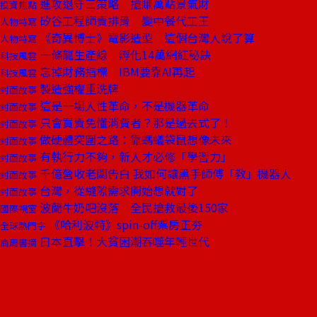
進攻退守三策略 搶賺萬點景氣財
投資焦點
矽谷工程師賣排骨 變中餐代工王
人物特寫
《奇異博士》電影造型 這個台灣人說了算
人物特寫
一條龍生產線 孵化14萬網紅秘訣
科技風雲
忘掉財務指標 IBM要靠AI再起
科技風雲
製造強權重洗牌
封面故事
這是一場人性革命，不是機器革命
封面故事
只會買賣免懂消費者？那是過去式了！
封面故事
做硬體突圍之路：靠螞蟻袋鼠想像未來
封面故事
有執行力不夠，新人才必修「學習力」
封面故事
千億營收老闆告白 我如何讓黑手師傅「教」機器人
封面故事
台灣，從縫隙需求開始想就對了
封面故事
波蘭牛奶吧沒落 全民搶救最後150家
國際視窗
《哈利波特》spin-off票房正夯
全球熱門字
日本直擊！大貧困潮吞噬年輕世代
商周書摘