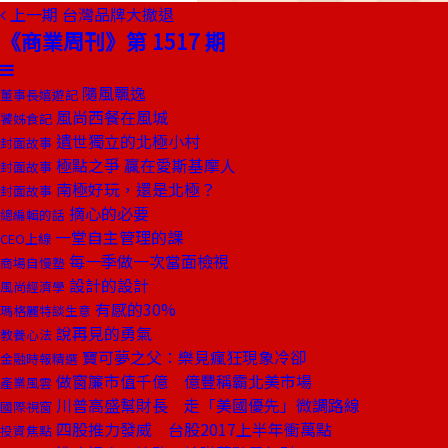
上一期
台灣品牌大撤退
《商業周刊》第 1517 期
隨風飄逸
董事長嬉遊記
風尚西餐在風城
饕姊食記
遺世獨立的北極小村
封面故事
極點之爭 贏在愛斯基摩人
封面故事
南極好玩，還是北極？
封面故事
摘心的必要
總編輯的話
一堂自主管理的課
CEO上線
每一季做一次當面檢視
商場自慢塾
設計的設計
風尚經濟學
有感的30%
瑪格麗特談生意
說再見的勇氣
教養心法
寶可夢之父：樂見瘋狂現象冷卻
金融時報精選
做窗簾市值千億 億豐稱霸北美市場
產業風雲
川普高盛幫財長 走「美國優先」微調路線
國際視窗
四股推力發威 台股2017上半年衝萬點
投資焦點