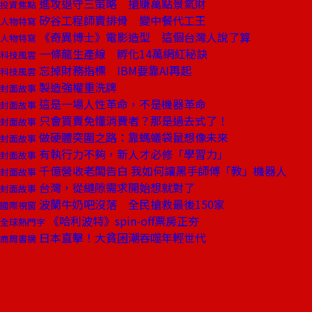
進攻退守三策略 搶賺萬點景氣財
投資焦點
矽谷工程師賣排骨 變中餐代工王
人物特寫
《奇異博士》電影造型 這個台灣人說了算
人物特寫
一條龍生產線 孵化14萬網紅秘訣
科技風雲
忘掉財務指標 IBM要靠AI再起
科技風雲
製造強權重洗牌
封面故事
這是一場人性革命，不是機器革命
封面故事
只會買賣免懂消費者？那是過去式了！
封面故事
做硬體突圍之路：靠螞蟻袋鼠想像未來
封面故事
有執行力不夠，新人才必修「學習力」
封面故事
千億營收老闆告白 我如何讓黑手師傅「教」機器人
封面故事
台灣，從縫隙需求開始想就對了
封面故事
波蘭牛奶吧沒落 全民搶救最後150家
國際視窗
《哈利波特》spin-off票房正夯
全球熱門字
日本直擊！大貧困潮吞噬年輕世代
商周書摘