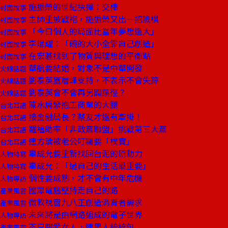
施振榮的世紀抉擇：交棒
封面故事
主帥重披戰袍，施振榮又出一招險棋
封面故事
「今日個人的局面比當年夢想還大」
封面故事
李焜耀：「碗的大小全靠自己創造」
封面故事
在宏碁找到了物質與理想的平衡點
封面故事
華航要結婚，對象不是中華開發
火線話題
劉泰英獲層峰支持，不表示不會失蹄
火線話題
劉泰英會不會再另闢蹊徑？
火線話題
陳水扁緊抱工商業的大腿
台北耳語
接金融局長？蔡友才還有牽掛！
台北耳語
羅福助率「非政黨聯盟」挑戰第三大黨
台北耳語
連方瑀被老公叮囑要「樸實」
台北耳語
辜成允要重新找回台泥的原動力
人物特寫
辜成允：「過自己的生活最重要」
人物特寫
個性要成熟，才不會有中年危機
人物專訪
國眾電腦堅持走自己的路
產業風雲
微軟視窗九八正創造消費者需求
產業風雲
未來將是由網路組成的電子世界
人物專訪
不只關愛女人，連男人統統包
產業風雲