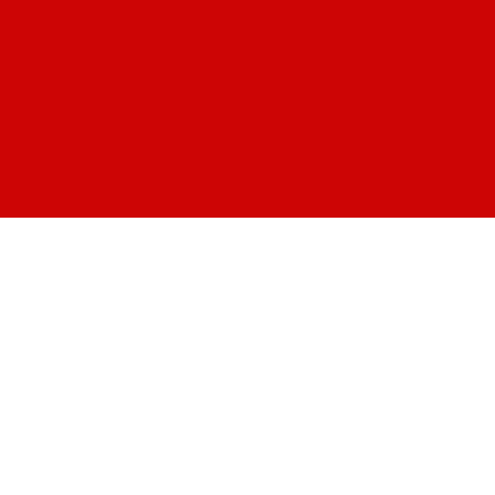
中鋼新強人王鍾渝 不要守成，要開創
下一期
｜
分享
列印