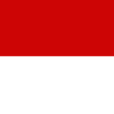
中鋼新強人王鍾渝 不要守成，要開創
下一期
｜
分享
列印