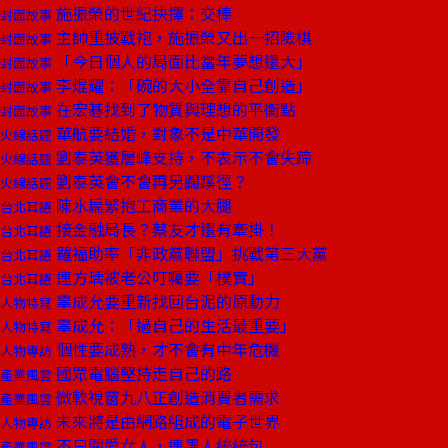
施振榮的世紀抉擇：交棒
封面故事
主帥重披戰袍，施振榮又出一招險棋
封面故事
「今日個人的局面比當年夢想還大」
封面故事
李焜耀：「碗的大小全靠自己創造」
封面故事
在宏碁找到了物質與理想的平衡點
封面故事
華航要結婚，對象不是中華開發
火線話題
劉泰英獲層峰支持，不表示不會失蹄
火線話題
劉泰英會不會再另闢蹊徑？
火線話題
陳水扁緊抱工商業的大腿
台北耳語
接金融局長？蔡友才還有牽掛！
台北耳語
羅福助率「非政黨聯盟」挑戰第三大黨
台北耳語
連方瑀被老公叮囑要「樸實」
台北耳語
辜成允要重新找回台泥的原動力
人物特寫
辜成允：「過自己的生活最重要」
人物特寫
個性要成熟，才不會有中年危機
人物專訪
國眾電腦堅持走自己的路
產業風雲
微軟視窗九八正創造消費者需求
產業風雲
未來將是由網路組成的電子世界
人物專訪
不只關愛女人，連男人統統包
產業風雲