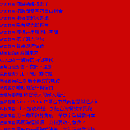
洄游動線找樂子
封面故事
把房間當空箱自由組合
封面故事
地板變超大書桌
封面故事
陽台成光影舞台
封面故事
樓梯井串聯不同空間
封面故事
孩子的大草原
封面故事
餐桌即流理台
封面故事
素描未來
總編輯的話
一齣舞的兩個年代
CEO上線
誓不衣錦不還鄉
商場自慢塾
用「聞」的時鐘
風尚經濟學
最不該有的期待
瑪格麗特談生意
睡眠的紀律與留白
教育視野
矽谷最大的敵人是他
金融時報精選
Nike、Puma齊聚台中共商智慧製造大計
焦點新聞
Uber搶攻外送 加速台灣餐飲業質變
科技風雲
用三角函數算角度 華康字型稱霸日本
產業風雲
陽明海運慘虧 為何要政府急救？
產業風雲
興航董座超跑式決策 六年玩完啟示錄
火線話題