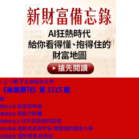
上一期
平台吞噬全世界
《商業周刊》第 1515 期
板岩的味道
開瓶之前
我愛什錦麵
饕姊食記
找不回曾經的回憶
移動的生活
連結地表與宇宙 蔡國強的藝術大夢
特別報導
重新想像 我的家
封面故事