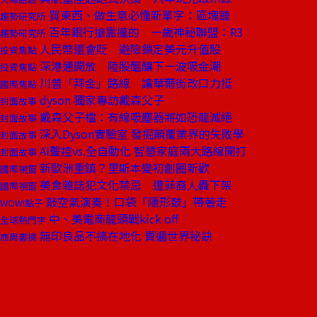
買東西、做生意必懂新單字：區塊鏈
趨勢研究所
百年銀行搶靠攏的 一歲神秘聯盟：R3
趨勢研究所
人民幣還會貶 避險鎖定美元升值股
投資焦點
深港通開放 陸股醞釀下一波吸金潮
投資焦點
川普「拜金」路線 讓華爾街改口力挺
國際焦點
dyson 獨家專訪戴森父子
封面故事
戴森父子檔：有線吸塵器將如恐龍滅絕
封面故事
深入Dyson實驗室 發掘顛覆業界的失敗學
封面故事
AI聲控vs.全自動化 智慧家庭兩大路線開打
封面故事
新歐洲重鎮？里斯本變初創圈新歡
國際視窗
美食雜誌犯文化禁忌 遭菲裔人轟下架
國際視窗
敲空氣演奏！口袋「隱形鼓」帶著走
WOW!點子
中、美電商龍頭戰kick off
全球熱門字
無印良品不搞在地化 賣遍世界秘訣
商周書摘