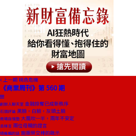
上一期
桃色危機
《商業周刊》第 560 期
金融掠奪已成新秩序
創辦人聊天室
黑臉，白臉，灰頭土臉
石頭評論
大風吹一半，兩年不安定
商場自慢塾
兩位母親的證言
去梯言
施振榮交棒的啟示
總編輯的話