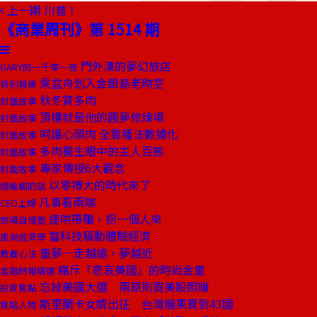
上一期
川普！
《商業周刊》第 1514 期
門外漢的夢幻旅店
GARY的一千零一夜
乘盆舟划入金銀島老時空
特別報導
秋冬賞多肉
封面故事
頂樓就是他的圓夢修煉場
封面故事
呵護心頭肉 全靠種法數據化
封面故事
多肉醫生眼中的主人百態
封面故事
專家傳授6大觀念
封面故事
以零搏大的時代來了
總編輯的話
凡事看兩端
CEO上線
連哄帶騙，拐一個人來
商場自慢塾
當科技驅動體驗經濟
風尚經濟學
童夢─走越遠，夢越近
教養心法
痛斥「悲哀美國」的時尚金童
金融時報精選
忘掉美國大選 兩原則買美股照賺
投資焦點
斯里蘭卡女婿出征 台灣糖果賣到43國
焦點人物