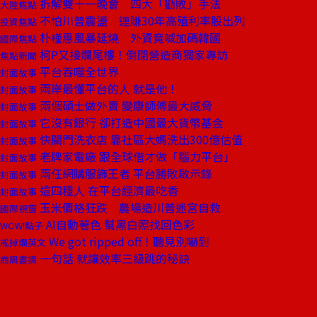
拆解雙十一晚會 四大「勸敗」手法
大陸焦點
不怕川普震盪 連賺30年高殖利率股出列
投資焦點
朴槿惠風暴延燒 外資竟喊加碼韓國
國際焦點
柯P又接爛尾樓！倒閉營造商獨家專訪
焦點新聞
平台吞噬全世界
封面故事
兩岸最懂平台的人 就是他！
封面故事
兩個碩士做外賣 變康師傅最大威脅
封面故事
它沒有銀行 卻打造中國最大貨幣基金
封面故事
快關門洗衣店 靠社區大媽洗出300億估值
封面故事
老牌家電廠 跟全球借才做「腦力平台」
封面故事
兩任網購服飾王者 平台勝敗啟示錄
封面故事
這四種人 在平台經濟最吃香
封面故事
玉米價格狂跌 農場造川普迷宮自救
國際視窗
AI自動著色 幫黑白照找回色彩
WOW!點子
We got ripped off！聽見別嚇到
戒掉爛英文
一句話 就讓效率三級跳的秘訣
商周書摘