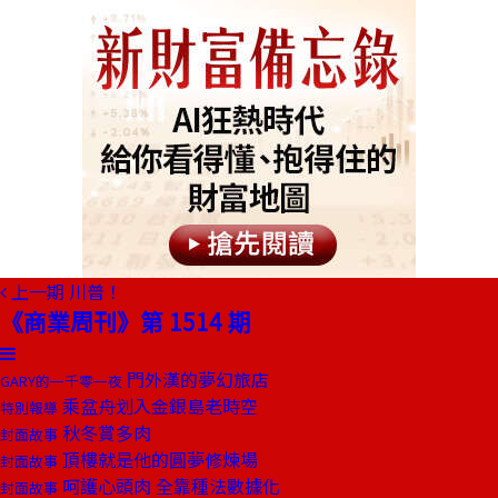
上一期
川普！
《商業周刊》第 1514 期
門外漢的夢幻旅店
GARY的一千零一夜
乘盆舟划入金銀島老時空
特別報導
秋冬賞多肉
封面故事
頂樓就是他的圓夢修煉場
封面故事
呵護心頭肉 全靠種法數據化
封面故事