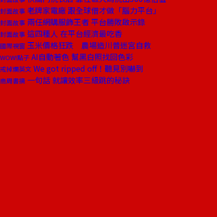
老牌家電廠 跟全球借才做「腦力平台」
封面故事
兩任網購服飾王者 平台勝敗啟示錄
封面故事
這四種人 在平台經濟最吃香
封面故事
玉米價格狂跌 農場造川普迷宮自救
國際視窗
AI自動著色 幫黑白照找回色彩
WOW!點子
We got ripped off！聽見別嚇到
戒掉爛英文
一句話 就讓效率三級跳的秘訣
商周書摘