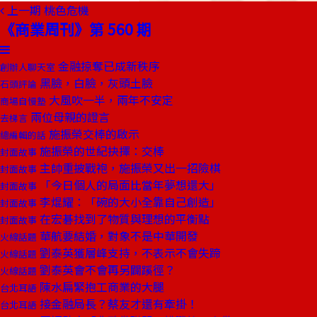
上一期
桃色危機
《商業周刊》第 560 期
金融掠奪已成新秩序
創辦人聊天室
黑臉，白臉，灰頭土臉
石頭評論
大風吹一半，兩年不安定
商場自慢塾
兩位母親的證言
去梯言
施振榮交棒的啟示
總編輯的話
施振榮的世紀抉擇：交棒
封面故事
主帥重披戰袍，施振榮又出一招險棋
封面故事
「今日個人的局面比當年夢想還大」
封面故事
李焜耀：「碗的大小全靠自己創造」
封面故事
在宏碁找到了物質與理想的平衡點
封面故事
華航要結婚，對象不是中華開發
火線話題
劉泰英獲層峰支持，不表示不會失蹄
火線話題
劉泰英會不會再另闢蹊徑？
火線話題
陳水扁緊抱工商業的大腿
台北耳語
接金融局長？蔡友才還有牽掛！
台北耳語