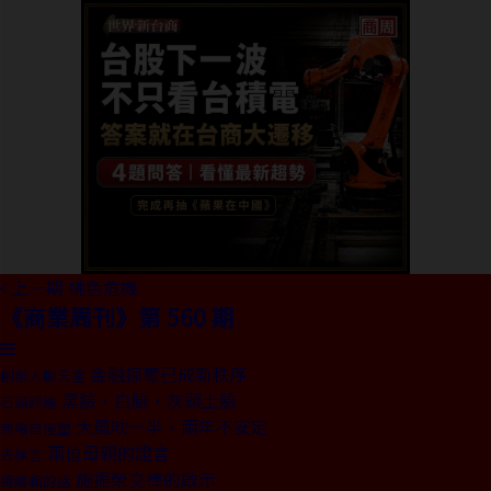
上一期
桃色危機
《商業周刊》第 560 期
金融掠奪已成新秩序
創辦人聊天室
黑臉，白臉，灰頭土臉
石頭評論
大風吹一半，兩年不安定
商場自慢塾
兩位母親的證言
去梯言
施振榮交棒的啟示
總編輯的話