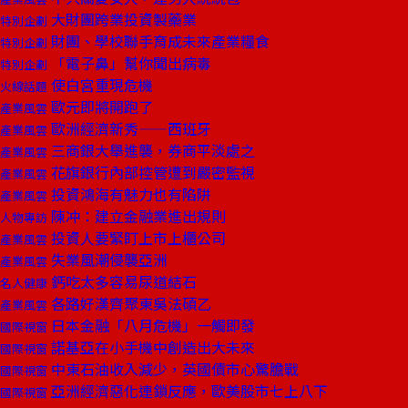
大財團跨業投資製藥業
特別企劃
財團、學校聯手育成未來產業糧食
特別企劃
「電子鼻」幫你聞出病毒
特別企劃
使白宮重現危機
火線話題
歐元即將開跑了
產業風雲
歐洲經濟新秀——西班牙
產業風雲
三商銀大舉進襲，券商平淡處之
產業風雲
花旗銀行內部控管遭到嚴密監視
產業風雲
投資鴻海有魅力也有陷阱
產業風雲
陳冲：建立金融業進出規則
人物專訪
投資人要緊盯上市上櫃公司
產業風雲
失業風潮侵襲亞洲
產業風雲
鈣吃太多容易尿道結石
名人健康
各路好漢齊聚東吳法碩乙
產業風雲
日本金融「八月危機」一觸即發
國際視窗
諾基亞在小手機中創造出大未來
國際視窗
中東石油收入減少，英國債市心驚膽戰
國際視窗
亞洲經濟惡化連鎖反應，歐美股市七上八下
國際視窗