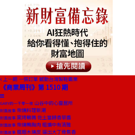
上一期
一張訂單 撼動台灣製鞋霸業
《商業周刊》第 1510 期
山谷中的心靈居所
GARY的一千零一夜
柴燒料理新潮
封面故事
窯烤鵪鶉 佐土當歸香草醬
封面故事
柴燒鴨胸肉 粗爌中有清雅
封面故事
龍眼木燒炭 逼出大丁骨焦香
封面故事