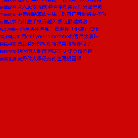
深入恐攻溫床 看青年創業家打另類聖戰
封面故事
中東網路革命先驅：政府正用網路操控你
封面故事
為什麼手機滑越久 價值觀越偏激？
封面故事
消氣專用包廂 歡迎你「砸店」洩憤
WOW!點子
用call you sometime約客戶太曖昧
戒掉爛英文
蓋茲看好的初創新星業績攏係假？
國際視窗
缺吹哨人制度 西班牙史諾登遭迫害
國際視窗
史丹佛大學最夯的生涯規畫課
商周書摘