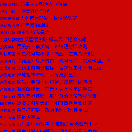
如果人人都活在同溫層
總編輯的話
一個美好的年代
CEO上線
人的兩大弱點：惰性與欲望
商場自慢塾
日月潭的轉機
風尚經濟學
你不知道我是誰
教養心法
英國硬脫歐 解套靠「過渡協議」
金融時報精選
買美元、棄英鎊 外幣理財四攻略
投資焦點
三星為何爆不停？禍起「生魚片法則」
科技風雲
《屍速》導演告白 為何專拍「失敗韓國」？
人物特寫
父親生前均分股權 富邦兄弟和平換江山
焦點新聞
智慧製鞋時代 兩位贏家出列！
產業風雲
以色列老闆，用飛彈追蹤技術做鞋機
產業風雲
取經塑膠業、車業，做有故事的鞋底
產業風雲
四位商界鐵粉：那些鮑伯狄倫教我的事
全球話題
破壞式創新大師：別再問客戶要什麼
國際焦點
台日打群架 改賺毛利15％新筆電
科技風雲
網路火藥庫
封面故事
為什麼她的孩子 上網聊天就變聖戰士？
封面故事
極右派學ISIS網戰 二戰後歐洲最大危機
封面故事