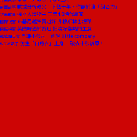
數據分析教父：下個十年，你該補強「組合力」
封面故事
機器人造物主 工業4.0時代贏家
封面故事
布基尼越禁賣越好 非穆斯林也埋單
國際視窗
英國啤酒補習班 把嗜好變熱門生意
國際視窗
自謙小公司 別說 little company
戒掉爛英文
仿生「自癒衣」上身 破衣十秒復原！
WOW!點子