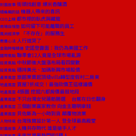
街頭找創意 爆米香釀酒
封面故事
機器人帶來的喜訊
總編輯的話
都市裡的臥虎與藏龍
CEO上線
如何留下可能離職的員工
商場自慢塾
「不存在」的服務生
風尚經濟學
人行道哭了
教養心法
史諾登露面：我仍為美國工作
金融時報精選
聯準會12人竟是全球市場亂源
國際焦點
中秋節後大盤漲布局看四變數
投資焦點
穩持美元、加碼新興市場股債
投資焦點
旅館業賣起頂級villa轉型度假村二房東
產業風雲
買屋7折成交！最強砍價王這樣議價
地產風雲
4張圖 挖掘六都房價最殺地段
地產風雲
不只台灣女兒蓮舫勝選 台蕉在日也翻身
產業風雲
三個創業贏家教你 向金主聰明拿錢
產業風雲
貝佐斯為一小時到貨 顛覆物流業
產業風雲
台灣珠寶設計第一人 登全球最高殿堂
人物特寫
人機共存時代 誰是搶手人才
封面故事
未來世界最熱門的5種人
封面故事