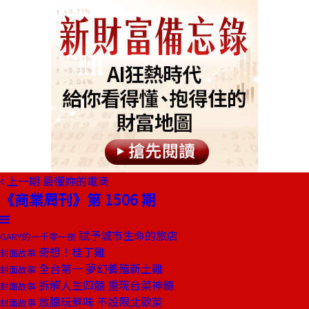
上一期
最懂妳的電商
《商業周刊》第 1506 期
賦予城市生命的旅店
GARY的一千零一夜
奇想！桂丁雞
封面故事
全台第一 夢幻養殖新土雞
封面故事
拆解人生四囍 重現台菜神髓
封面故事
放膽玩鮮味 不設限北歐菜
封面故事