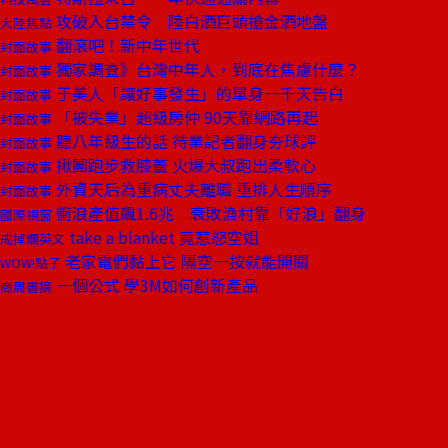
攻破入台禁令 陸白酒巨頭搶金酒地盤
大陸焦點
翻滾吧！新中年世代
封面故事
獨家調查》台灣中年人，到底在焦慮什麼？
封面故事
于美人「讓好事發生」的單身一千天告白
封面故事
「被失業」超級房仲 90天靠網路再起
封面故事
聽八年級生的話 待業記者翻身夯球評
封面故事
揪團跑步救膝蓋 火爆大叔跑出柔軟心
封面故事
外資天后為重病丈夫離職 重排人生順序
封面故事
衝浪產值飆1.6兆 衰敗漁村靠「好浪」翻身
國際視窗
take a blanket 竟惹怒空姐
戒掉爛英文
老家電們黏上它 隔空一按就能開關
WOW!點子
一個公式 學3M如何創新產品
商周書摘