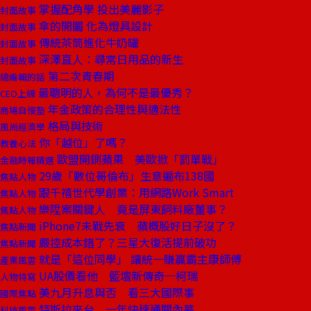
掌握配角學 投出美麗影子
封面故事
傘的開闔 化為燈具設計
封面故事
傳統茶筒進化牛奶罐
封面故事
深澤直人：尋常日用品的新生
封面故事
第二次青春期
總編輯的話
最聰明的人，為何不是最優秀？
CEO上線
年金政策的合理性與適法性
商場自慢塾
格局與技術
風尚經濟學
你「越位」了嗎？
教養心法
歐盟開鍘蘋果 美歐掀「罰單戰」
金融時報精選
29歲「數位哥倫布」生意遍布138國
焦點人物
跟千禧世代學創業：用網路Work Smart
焦點人物
樂陞案關鍵人 竟是屏東飼料廠董事？
焦點人物
iPhone7未戰先衰 蘋概股好日子沒了？
焦點新聞
嚴控成本錯了？三星大復活提前破功
焦點新聞
就是「這位同學」 讓統一賺贏霸主康師傅
產業風雲
UA股價看他 籃壇新傳奇─柯瑞
人物特寫
美九月升息與否 看三大國際事
國際焦點
特斯拉來台 一年快速通關內幕
科技風雲