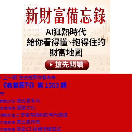
上一期
佐伯格帶你看未來
《商業周刊》第 1503 期
澳式夏多內
開瓶之前
酒是文化
旅食隨想
穿梭在紐約的時光隧道
移動的生活
美式肌肉車
封面故事
就愛C3 經典流線車型
封面故事