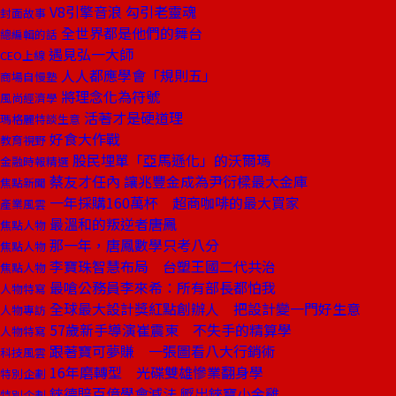
V8引擎音浪 勾引老靈魂
封面故事
全世界都是他們的舞台
總編輯的話
遇見弘一大師
CEO上線
人人都應學會「規則五」
商場自慢塾
將理念化為符號
風尚經濟學
活著才是硬道理
瑪格麗特談生意
好食大作戰
教育視野
股民埋單「亞馬遜化」的沃爾瑪
金融時報精選
蔡友才任內 讓兆豐金成為尹衍樑最大金庫
焦點新聞
一年採購160萬杯 超商咖啡的最大買家
產業風雲
最溫和的叛逆者――唐鳳
焦點人物
那一年，唐鳳數學只考八分
焦點人物
李寶珠智慧布局 台塑王國二代共治
焦點人物
最嗆公務員李來希：所有部長都怕我
人物特寫
全球最大設計獎紅點創辦人 把設計變一門好生意
人物專訪
57歲新手導演崔震東 不失手的精算學
人物特寫
跟著寶可夢賺 一張圖看八大行銷術
科技風雲
16年磨轉型 光碟雙雄慘業翻身學
特別企劃
錸德賠百億學會減法 孵出錸寶小金雞
特別企劃