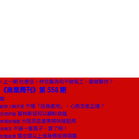
上一期
杜書伍、林信義為何不做長工，要做夥伴？
《商業周刊》第 558 期
不懂「設身處地」，心態怎能正確？
創辦人聊天室
葛林斯班何以顧盼自雄
石頭評論
大陸訊息產業將快速起飛
商場自慢塾
不過一隻虱子，算了吧！
去梯言
張忠謀以上億身價拔得頭籌
封面故事