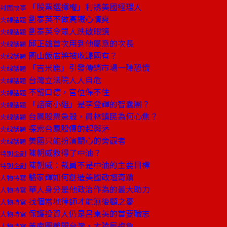
「股票選擇權」利誘美國經理人
封面故事
劉泰英不做高鐵心情爽
火線話題
劉泰英令眾人跌破眼鏡
火線話題
邱正雄首次用到他屬意的次長
火線話題
圓山飯店將被收歸國有？
火線話題
「吉米鹿」引發傳銷市場一陣恐慌
火線話題
台灣立法院人人自危
火線話題
不留口德，官位保不住
火線話題
「諮商小組」是李登輝的智囊團？
火線話題
台鳳股票急殺，員林鎮民為何心焦？
火線話題
探索台鳳股價的起與落
火線話題
美國只能扮演關心的旁觀者
火線話題
陳朝威救得了中油？
特別企劃
陳朝威：裁員不是中油的主要目標
特別企劃
駱家輝如何創造美國政壇奇蹟
人物特寫
華人身分是他政治作為的最大助力
人物特寫
找個當地律師才能無後顧之憂
人物特寫
保護投資人仍是呂東英的首要職志
人物特寫
黃南圖離開台灣，大陸展抱負
人物特寫