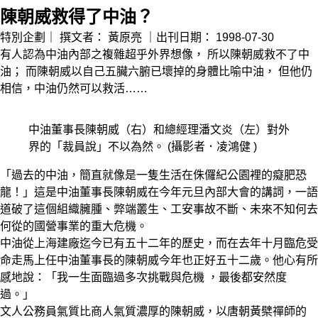
陳朝威救得了中油？
特別企劃｜
撰文者：
黃原亮
｜出刊日期：
1998-07-30
有人認為中油內部之複雜超乎外界想像， 所以陳朝威救不了中
油； 而陳朝威以自己五臟六腑已壞掉的身體比喻中油， 但他仍
相信，中油仍然可以救活……
中油董事長陳朝威（右）和總經理潘文炎（左）對外
界的「裁員說」不以為然。 (攝影者．凌鴻健 )
「過去的中油，簡直就像是一隻生活在侏儸紀公園裡的癡肥恐
龍！」這是中油董事長陳朝威在今年元旦內部大會的講詞，一語
道破了這個組織臃腫、弊端叢生、工安事故不斷、未來不知何去
何從的國營事業的重大危機。
中油從上海建廠迄今已有五十二年的歷史，而在去年十月臨危受
命走馬上任中油董事長的陳朝威今年也正好五十二歲。他心有所
感地說：「我一生面臨過多次挑戰與危機 ，最後都安然度
過。」
文人公務員氣質比商人氣質濃厚的陳朝威，以唐朝黃檗禪師的