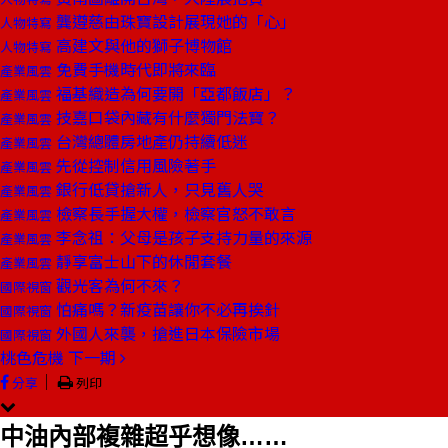
龔遵慈由珠寶設計展現她的「心」
人物特寫
高建文與他的獅子博物館
人物特寫
免費手機時代即將來臨
產業風雲
福基織造為何要開「亞都飯店」？
產業風雲
技嘉口袋內藏有什麼獨門法寶？
產業風雲
台灣總體房地產仍持續低迷
產業風雲
先從控制信用風險著手
產業風雲
銀行低貸搶新人，只見舊人哭
產業風雲
檢察長手握大權，檢察官怒不敢言
產業風雲
李念祖：父母是孩子支持力量的來源
產業風雲
靜享富士山下的休閒套餐
產業風雲
觀光客為何不來？
國際視窗
怕痛嗎？新疫苗讓你不必再挨針
國際視窗
外國人來襲，搶進日本保險市場
國際視窗
桃色危機
下一期
｜
分享
列印
中油內部複雜超乎想像……