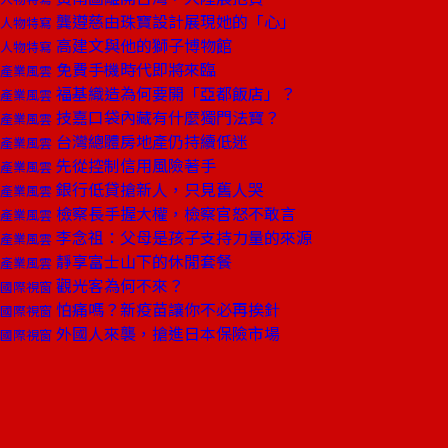
龔遵慈由珠寶設計展現她的「心」
人物特寫
高建文與他的獅子博物館
人物特寫
免費手機時代即將來臨
產業風雲
福基織造為何要開「亞都飯店」？
產業風雲
技嘉口袋內藏有什麼獨門法寶？
產業風雲
台灣總體房地產仍持續低迷
產業風雲
先從控制信用風險著手
產業風雲
銀行低貸搶新人，只見舊人哭
產業風雲
檢察長手握大權，檢察官怒不敢言
產業風雲
李念祖：父母是孩子支持力量的來源
產業風雲
靜享富士山下的休閒套餐
產業風雲
觀光客為何不來？
國際視窗
怕痛嗎？新疫苗讓你不必再挨針
國際視窗
外國人來襲，搶進日本保險市場
國際視窗