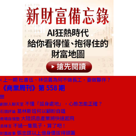
上一期
杜書伍、林信義為何不做長工，要做夥伴？
《商業周刊》第 558 期
不懂「設身處地」，心態怎能正確？
創辦人聊天室
葛林斯班何以顧盼自雄
石頭評論
大陸訊息產業將快速起飛
商場自慢塾
不過一隻虱子，算了吧！
去梯言
張忠謀以上億身價拔得頭籌
封面故事