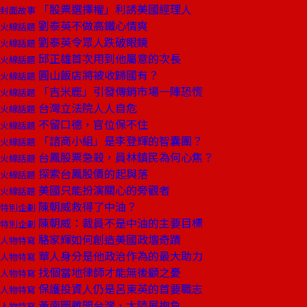
「股票選擇權」利誘美國經理人
封面故事
劉泰英不做高鐵心情爽
火線話題
劉泰英令眾人跌破眼鏡
火線話題
邱正雄首次用到他屬意的次長
火線話題
圓山飯店將被收歸國有？
火線話題
「吉米鹿」引發傳銷市場一陣恐慌
火線話題
台灣立法院人人自危
火線話題
不留口德，官位保不住
火線話題
「諮商小組」是李登輝的智囊團？
火線話題
台鳳股票急殺，員林鎮民為何心焦？
火線話題
探索台鳳股價的起與落
火線話題
美國只能扮演關心的旁觀者
火線話題
陳朝威救得了中油？
特別企劃
陳朝威：裁員不是中油的主要目標
特別企劃
駱家輝如何創造美國政壇奇蹟
人物特寫
華人身分是他政治作為的最大助力
人物特寫
找個當地律師才能無後顧之憂
人物特寫
保護投資人仍是呂東英的首要職志
人物特寫
黃南圖離開台灣，大陸展抱負
人物特寫