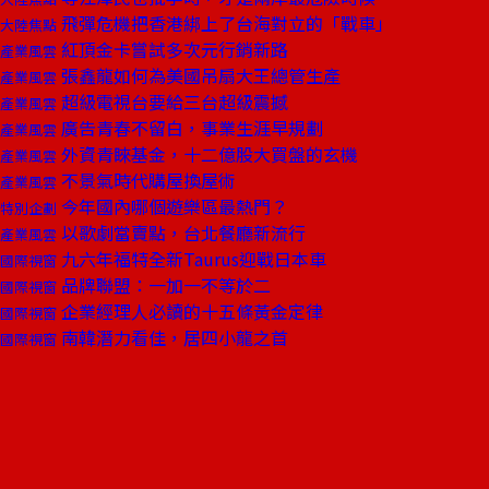
飛彈危機把香港綁上了台海對立的「戰車」
大陸焦點
紅頂金卡嘗試多次元行銷新路
產業風雲
張鑫龍如何為美國吊扇大王總管生產
產業風雲
超級電視台要給三台超級震撼
產業風雲
廣告青春不留白，事業生涯早規劃
產業風雲
外資青睞基金，十二億股大買盤的玄機
產業風雲
不景氣時代購屋換屋術
產業風雲
今年國內哪個遊樂區最熱門？
特別企劃
以歌劇當賣點，台北餐廳新流行
產業風雲
九六年福特全新Taurus迎戰日本車
國際視窗
品牌聯盟：一加一不等於二
國際視窗
企業經理人必讀的十五條黃金定律
國際視窗
南韓潛力看佳，居四小龍之首
國際視窗