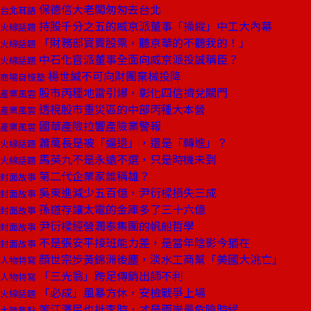
保德信大老闆匆匆去台北
台北耳語
持股千分之五的威京派董事「操縱」中工大內幕
火線話題
「財務部買賣股票，聽京華的不聽我的！」
火線話題
中石化官派董事全面向威京派投誠稱臣？
火線話題
楊世緘不可向財團棄械投降
商場自慢塾
股市丙種地雷引爆，彰化四信擠兌關門
產業風雲
透視股市重災區的中部丙種大本營
產業風雲
國華產險拉響產險業警報
產業風雲
蕭萬長是被「逼退」，還是「轉進」？
火線話題
馬英九不是永遠不選，只是時機未到
火線話題
第二代企業家誰稱雄？
封面故事
吳東進減少五百億，尹衍樑損失三成
封面故事
孫道存讓太電的金庫多了三十六億
封面故事
尹衍樑經營潤泰集團的帆船哲學
封面故事
不是張安平接班能力差，是當年陰影今猶在
封面故事
顏世宗步黃錦洲後塵，淡水工商幫「美國大洮亡」
人物特寫
「三光翁」跨足傳銷出師不利
人物特寫
「必成」風暴方休，安檢戰爭上場
火線話題
等江澤民也批李時，才是兩岸最危險時候
大陸焦點