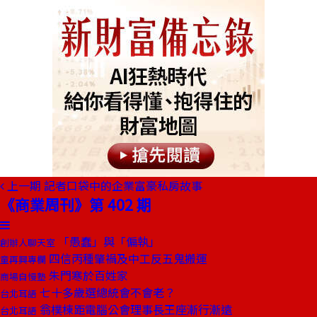
上一期
記者口袋中的企業富豪私房故事
《商業周刊》第 402 期
「愚蠢」與「偏執」
創辦人聊天室
四信丙種肇禍及中工反五鬼搬運
童再興專欄
朱門寒於百姓家
商場自慢塾
七十多歲選總統會不會老？
台北耳語
翁樸棟距電腦公會理事長王座漸行漸遠
台北耳語