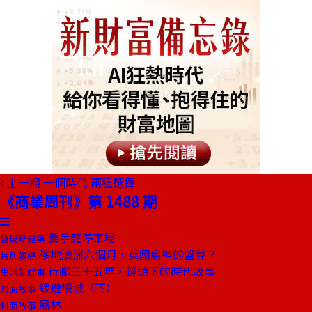
上一期
一個時代 兩種選擇
《商業周刊》第 1488 期
翼手龍停車場
發現酷建築
移地澳洲六個月，英國廚神的盤算？
特別報導
行腳三十五年，鏡頭下的時代故事
生活新鮮事
緩遊慢城（下）
封面故事
鳳林
封面故事