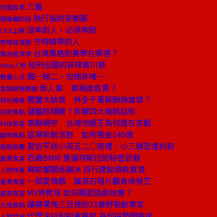
三義
封面故事
執行長的安眠藥
總編輯的話
沒傘的人，必須奔跑
CEO上線
守時精準的人
商場自慢塾
台灣風格的美學在哪裡？
風尚經濟學
絞刑治國的菲律賓川普
View人物
獨一無二，但絕非唯一
教養心法
無人車 車禍誰負責？
金融時報精選
獨董大缺貨 林全千萬薪酬換誰領？
特別報導
儲蓄險穩賺？拆解四大推銷話術
投資焦點
車聯網夯 台灣地圖王為何還在苦戰
科技風雲
這場新創派對 如何吸金140億
國際焦點
習近平送小英五二○賀禮：小三通恐遭封殺
焦點新聞
百歲BMW 進逼特斯拉的秘密武器
產業風雲
與郭董關係融冰 段行建點頭救夏普
人物特寫
一部愛情戲 讓滾石唱片翻身收視王
產業風雲
MV界教母 如何颳起追劇效應？
產業風雲
讓蘋果掏三百億的33歲野狼創業家
大陸焦點
代理法拉利的黃震智 為何逆勢開飯店
人物特寫