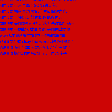
東京直擊：SONY復活記
封面故事
獨家專訪 索尼重生最關鍵角色
封面故事
十任CEO 教你挺過低谷再起
封面故事
美國優格小牌 訴求非基改四年稱王
國際視窗
一則徵人啟事 撫慰哥國內戰仇恨
國際視窗
讓神經忙線中 一鍵關掉經痛
WOW!點子
聽到say the word 該如何回應？
戒掉爛英文
嚇阻犯罪 公然羞辱比坐牢有效？
商周書摘
退休理財 先想自己、再想孩子
商周書摘