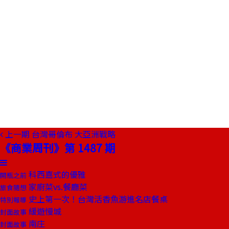
上一期
台灣哥倫布 大亞洲戰略
《商業周刊》第 1487 期
科西嘉式的優雅
開瓶之前
家廚菜vs.餐廳菜
旅食隨想
史上第一次！台灣活香魚游進名店餐桌
特別報導
緩遊慢城
封面故事
南庄
封面故事