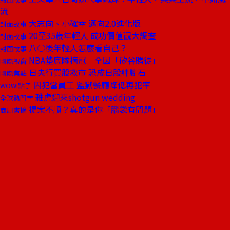
流
大志向、小確幸 邁向2.0進化版
封面故事
20至35歲年輕人 成功價值觀大調查
封面故事
八○後年輕人怎麼看自己？
封面故事
NBA墊底隊摘冠 全因「矽谷賭徒」
國際視窗
日央行買股救市 恐成日股絆腳石
國際焦點
囚犯當員工 監獄餐廳降低再犯率
WOW!點子
雅虎迎來shotgun wedding
全球熱門字
提案不順？真的是你「腦袋有問題」
商周書摘