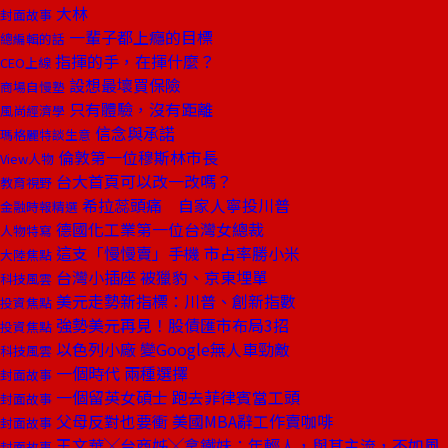
大林
封面故事
一輩子都上癮的目標
總編輯的話
指揮的手，在揮什麼？
CEO上線
設想最壞買保險
商場自慢塾
只有體驗，沒有距離
風尚經濟學
信念與承諾
瑪格麗特談生意
倫敦第一位穆斯林市長
View人物
台大首頁可以改一改嗎？
教育視野
希拉蕊頭痛 自家人寧投川普
金融時報精選
德國化工業第一位台灣女總裁
人物特寫
這支「慢慢賣」手機 市占率勝小米
大陸焦點
台灣小插座 被獵豹、京東埋單
科技風雲
美元走勢新指標：川普、創新指數
投資焦點
強勢美元再見！股債匯市布局3招
投資焦點
以色列小廠 變Google無人車勁敵
科技風雲
一個時代 兩種選擇
封面故事
一個留英女碩士 跑去菲律賓當工頭
封面故事
父母反對也要衝 美國MBA辭工作賣咖啡
封面故事
王文華╳台商姊╳拿鐵妹：年輕人，與其主流，不如風
封面故事