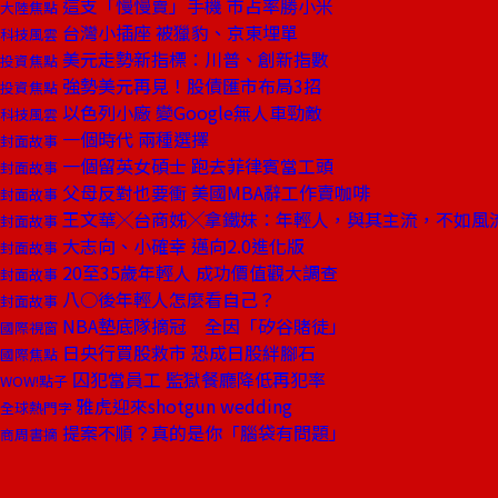
這支「慢慢賣」手機 市占率勝小米
大陸焦點
台灣小插座 被獵豹、京東埋單
科技風雲
美元走勢新指標：川普、創新指數
投資焦點
強勢美元再見！股債匯市布局3招
投資焦點
以色列小廠 變Google無人車勁敵
科技風雲
一個時代 兩種選擇
封面故事
一個留英女碩士 跑去菲律賓當工頭
封面故事
父母反對也要衝 美國MBA辭工作賣咖啡
封面故事
王文華╳台商姊╳拿鐵妹：年輕人，與其主流，不如風
封面故事
大志向、小確幸 邁向2.0進化版
封面故事
20至35歲年輕人 成功價值觀大調查
封面故事
八○後年輕人怎麼看自己？
封面故事
NBA墊底隊摘冠 全因「矽谷賭徒」
國際視窗
日央行買股救市 恐成日股絆腳石
國際焦點
囚犯當員工 監獄餐廳降低再犯率
WOW!點子
雅虎迎來shotgun wedding
全球熱門字
提案不順？真的是你「腦袋有問題」
商周書摘