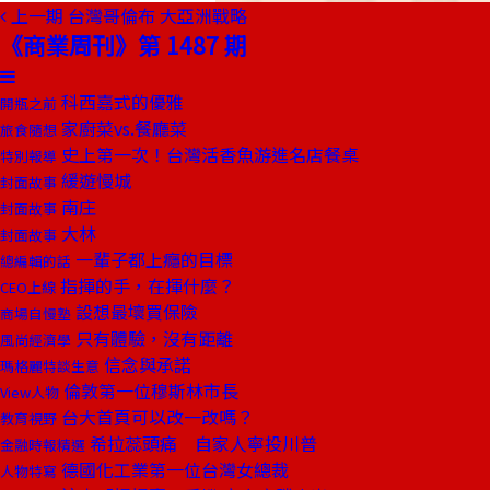
上一期
台灣哥倫布 大亞洲戰略
《商業周刊》第 1487 期
科西嘉式的優雅
開瓶之前
家廚菜vs.餐廳菜
旅食隨想
史上第一次！台灣活香魚游進名店餐桌
特別報導
緩遊慢城
封面故事
南庄
封面故事
大林
封面故事
一輩子都上癮的目標
總編輯的話
指揮的手，在揮什麼？
CEO上線
設想最壞買保險
商場自慢塾
只有體驗，沒有距離
風尚經濟學
信念與承諾
瑪格麗特談生意
倫敦第一位穆斯林市長
View人物
台大首頁可以改一改嗎？
教育視野
希拉蕊頭痛 自家人寧投川普
金融時報精選
德國化工業第一位台灣女總裁
人物特寫