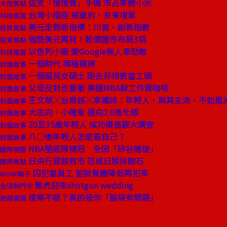
這支「慢慢賣」手機 市占率勝小米
大陸焦點
台灣小插座 被獵豹、京東埋單
科技風雲
美元走勢新指標：川普、創新指數
投資焦點
強勢美元再見！股債匯市布局3招
投資焦點
以色列小廠 變Google無人車勁敵
科技風雲
一個時代 兩種選擇
封面故事
一個留英女碩士 跑去菲律賓當工頭
封面故事
父母反對也要衝 美國MBA辭工作賣咖啡
封面故事
王文華╳台商姊╳拿鐵妹：年輕人，與其主流，不如風
封面故事
大志向、小確幸 邁向2.0進化版
封面故事
20至35歲年輕人 成功價值觀大調查
封面故事
八○後年輕人怎麼看自己？
封面故事
NBA墊底隊摘冠 全因「矽谷賭徒」
國際視窗
日央行買股救市 恐成日股絆腳石
國際焦點
囚犯當員工 監獄餐廳降低再犯率
WOW!點子
雅虎迎來shotgun wedding
全球熱門字
提案不順？真的是你「腦袋有問題」
商周書摘