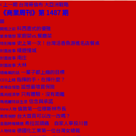
上一期
台灣哥倫布 大亞洲戰略
《商業周刊》第 1487 期
科西嘉式的優雅
開瓶之前
家廚菜vs.餐廳菜
旅食隨想
史上第一次！台灣活香魚游進名店餐桌
特別報導
緩遊慢城
封面故事
南庄
封面故事
大林
封面故事
一輩子都上癮的目標
總編輯的話
指揮的手，在揮什麼？
CEO上線
設想最壞買保險
商場自慢塾
只有體驗，沒有距離
風尚經濟學
信念與承諾
瑪格麗特談生意
倫敦第一位穆斯林市長
View人物
台大首頁可以改一改嗎？
教育視野
希拉蕊頭痛 自家人寧投川普
金融時報精選
德國化工業第一位台灣女總裁
人物特寫