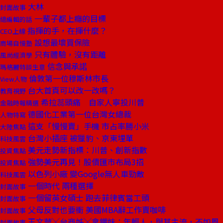
大林
封面故事
一輩子都上癮的目標
總編輯的話
指揮的手，在揮什麼？
CEO上線
設想最壞買保險
商場自慢塾
只有體驗，沒有距離
風尚經濟學
信念與承諾
瑪格麗特談生意
倫敦第一位穆斯林市長
View人物
台大首頁可以改一改嗎？
教育視野
希拉蕊頭痛 自家人寧投川普
金融時報精選
德國化工業第一位台灣女總裁
人物特寫
這支「慢慢賣」手機 市占率勝小米
大陸焦點
台灣小插座 被獵豹、京東埋單
科技風雲
美元走勢新指標：川普、創新指數
投資焦點
強勢美元再見！股債匯市布局3招
投資焦點
以色列小廠 變Google無人車勁敵
科技風雲
一個時代 兩種選擇
封面故事
一個留英女碩士 跑去菲律賓當工頭
封面故事
父母反對也要衝 美國MBA辭工作賣咖啡
封面故事
王文華╳台商姊╳拿鐵妹：年輕人，與其主流，不如風
封面故事