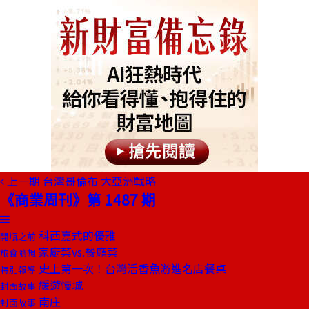
上一期
台灣哥倫布 大亞洲戰略
《商業周刊》第 1487 期
科西嘉式的優雅
開瓶之前
家廚菜vs.餐廳菜
旅食隨想
史上第一次！台灣活香魚游進名店餐桌
特別報導
緩遊慢城
封面故事
南庄
封面故事