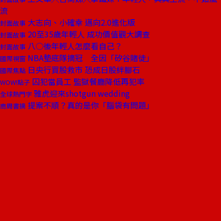
流
大志向、小確幸 邁向2.0進化版
封面故事
20至35歲年輕人 成功價值觀大調查
封面故事
八○後年輕人怎麼看自己？
封面故事
NBA墊底隊摘冠 全因「矽谷賭徒」
國際視窗
日央行買股救市 恐成日股絆腳石
國際焦點
囚犯當員工 監獄餐廳降低再犯率
WOW!點子
雅虎迎來shotgun wedding
全球熱門字
提案不順？真的是你「腦袋有問題」
商周書摘