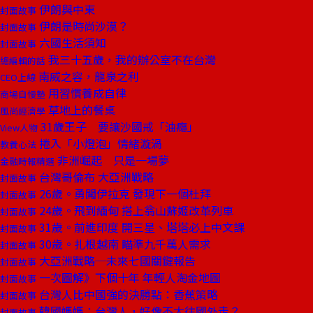
伊朗與中東
封面故事
伊朗是時尚沙漠？
封面故事
六國生活須知
封面故事
我三十五歲，我的辦公室不在台灣
總編輯的話
南威之容，龍泉之利
CEO上線
用習慣養成自律
商場自慢塾
草地上的餐桌
風尚經濟學
31歲王子 要讓沙國戒「油癮」
View人物
捲入「小燈泡」情緒漩渦
教養心法
非洲崛起 只是一場夢
金融時報精選
台灣哥倫布 大亞洲戰略
封面故事
26歲。勇闖伊拉克 發現下一個杜拜
封面故事
24歲。飛到緬甸 搭上翁山蘇姬改革列車
封面故事
31歲。前進印度 開三星、塔塔必上中文課
封面故事
30歲。扎根越南 瞄準九千萬人需求
封面故事
大亞洲戰略─未來七國關鍵報告
封面故事
一次圖解》下個十年 年輕人淘金地圖
封面故事
台灣人比中國強的決勝點：香蕉策略
封面故事
韓國媽媽：台灣人，好像不太往國外走？
封面故事