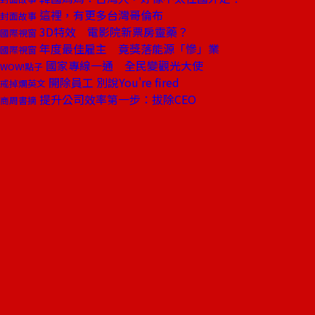
這裡，有更多台灣哥倫布
封面故事
3D特效 電影院新票房靈藥？
國際視窗
年度最佳雇主 竟獎落能源「慘」業
國際視窗
國家專線一通 全民變觀光大使
WOW!點子
開除員工 別說You're fired
戒掉爛英文
提升公司效率第一步：拔除CEO
商周書摘