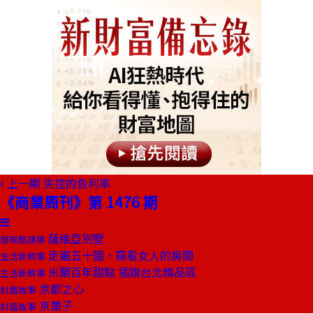
上一期
失控的負利率
《商業周刊》第 1476 期
薩維亞別墅
發現酷建築
走遍五十國，窺看女人的房間
生活新鮮事
米蘭百年甜點 插旗台北精品區
生活新鮮事
京都之心
封面故事
京菓子
封面故事