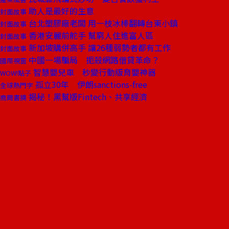
助人是最好的生意
封面故事
台北塑膠廠老闆 用一枝冰棒翻轉台東小鎮
封面故事
香港安麗前舵手 幫窮人住進富人區
封面故事
新加坡購併高手 讓26種弱勢者都有工作
封面故事
中國一場騙局 扼殺網路借貸革命？
國際視窗
智慧嬰兒車 秒變行動版育嬰神器
WOW!點子
孤立30年 伊朗sanctions-free
全球熱門字
揭秘！黑幫版Fintech、共享經濟
商周書摘