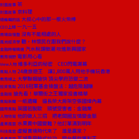
茶
封面故事
京料理
封面故事
大叔心中的那一根火柴棒
總編輯的話
一九一五
CEO上線
沒有不能相處的人
商場自慢塾
聽，林懷民在跟我們說什麼？
風尚經濟學
汽水稅課徵潮 吹進新興國家
金融時報精選
電影用心看
教育視野
維多利亞的秘密 CEO閃電謝幕
View人物
24歲旅遊王 讓1,800萬人用他手機玩香港
焦點人物
大學聯姻搶快 頂尖學府恐變二流
教育線上
2016冠軍基金操盤法：越危險越賺
投資焦點
搶先看！華爾街之王獨家投書精華
金融街
一紙遺囑 逼長榮大房架空張國煒內幕
焦點新聞
英國若脫歐 頭號受害者：金融業
國際焦點
他的做人三招 把老闆圈友情變金脈
人物特寫
水果賣中國變難？他訂單滿到明年
產業風雲
虛擬實境時代來了 誰是贏家？
科技風雲
瓦城靠飛輪式炒功 變台餐飲獲利王
產業風雲