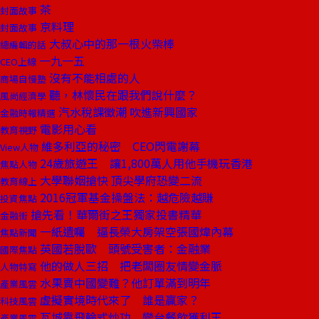
茶
封面故事
京料理
封面故事
大叔心中的那一根火柴棒
總編輯的話
一九一五
CEO上線
沒有不能相處的人
商場自慢塾
聽，林懷民在跟我們說什麼？
風尚經濟學
汽水稅課徵潮 吹進新興國家
金融時報精選
電影用心看
教育視野
維多利亞的秘密 CEO閃電謝幕
View人物
24歲旅遊王 讓1,800萬人用他手機玩香港
焦點人物
大學聯姻搶快 頂尖學府恐變二流
教育線上
2016冠軍基金操盤法：越危險越賺
投資焦點
搶先看！華爾街之王獨家投書精華
金融街
一紙遺囑 逼長榮大房架空張國煒內幕
焦點新聞
英國若脫歐 頭號受害者：金融業
國際焦點
他的做人三招 把老闆圈友情變金脈
人物特寫
水果賣中國變難？他訂單滿到明年
產業風雲
虛擬實境時代來了 誰是贏家？
科技風雲
瓦城靠飛輪式炒功 變台餐飲獲利王
產業風雲