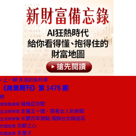
上一期
失控的負利率
《商業周刊》第 1476 期
薩維亞別墅
發現酷建築
走遍五十國，窺看女人的房間
生活新鮮事
米蘭百年甜點 插旗台北精品區
生活新鮮事
京都之心
封面故事
京菓子
封面故事