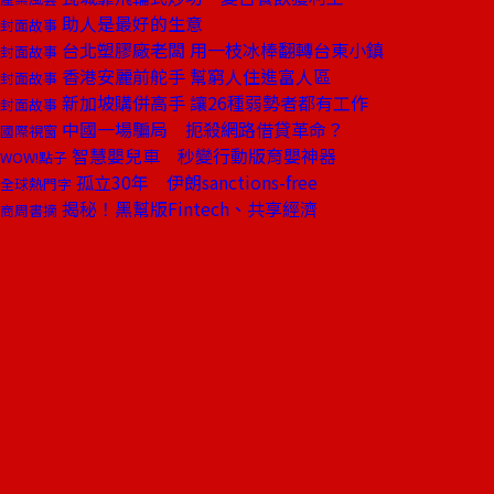
助人是最好的生意
封面故事
台北塑膠廠老闆 用一枝冰棒翻轉台東小鎮
封面故事
香港安麗前舵手 幫窮人住進富人區
封面故事
新加坡購併高手 讓26種弱勢者都有工作
封面故事
中國一場騙局 扼殺網路借貸革命？
國際視窗
智慧嬰兒車 秒變行動版育嬰神器
WOW!點子
孤立30年 伊朗sanctions-free
全球熱門字
揭秘！黑幫版Fintech、共享經濟
商周書摘