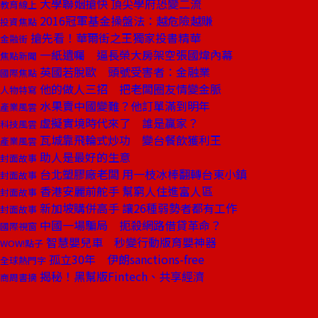
大學聯姻搶快 頂尖學府恐變二流
教育線上
2016冠軍基金操盤法：越危險越賺
投資焦點
搶先看！華爾街之王獨家投書精華
金融街
一紙遺囑 逼長榮大房架空張國煒內幕
焦點新聞
英國若脫歐 頭號受害者：金融業
國際焦點
他的做人三招 把老闆圈友情變金脈
人物特寫
水果賣中國變難？他訂單滿到明年
產業風雲
虛擬實境時代來了 誰是贏家？
科技風雲
瓦城靠飛輪式炒功 變台餐飲獲利王
產業風雲
助人是最好的生意
封面故事
台北塑膠廠老闆 用一枝冰棒翻轉台東小鎮
封面故事
香港安麗前舵手 幫窮人住進富人區
封面故事
新加坡購併高手 讓26種弱勢者都有工作
封面故事
中國一場騙局 扼殺網路借貸革命？
國際視窗
智慧嬰兒車 秒變行動版育嬰神器
WOW!點子
孤立30年 伊朗sanctions-free
全球熱門字
揭秘！黑幫版Fintech、共享經濟
商周書摘