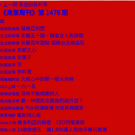
上一期
失控的負利率
《商業周刊》第 1476 期
薩維亞別墅
發現酷建築
走遍五十國，窺看女人的房間
生活新鮮事
米蘭百年甜點 插旗台北精品區
生活新鮮事
京都之心
封面故事
京菓子
封面故事
茶
封面故事
京料理
封面故事
大叔心中的那一根火柴棒
總編輯的話
一九一五
CEO上線
沒有不能相處的人
商場自慢塾
聽，林懷民在跟我們說什麼？
風尚經濟學
汽水稅課徵潮 吹進新興國家
金融時報精選
電影用心看
教育視野
維多利亞的秘密 CEO閃電謝幕
View人物
24歲旅遊王 讓1,800萬人用他手機玩香港
焦點人物