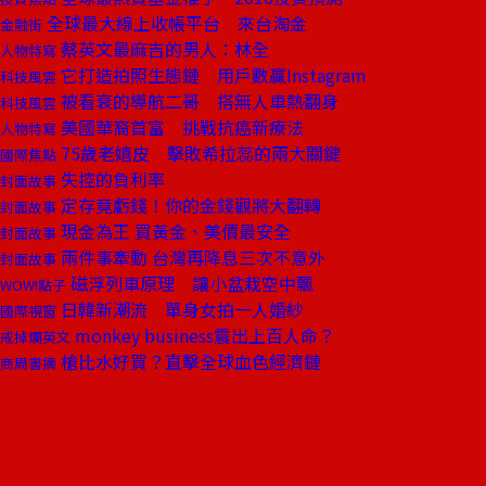
全球最大線上收帳平台 來台淘金
金融街
蔡英文最麻吉的男人：林全
人物特寫
它打造拍照生態鏈 用戶數贏Instagram
科技風雲
被看衰的導航二哥 搭無人車熱翻身
科技風雲
美國華裔首富 挑戰抗癌新療法
人物特寫
75歲老嬉皮 擊敗希拉蕊的兩大關鍵
國際焦點
失控的負利率
封面故事
定存竟虧錢！你的金錢觀將大翻轉
封面故事
現金為王 買黃金、美債最安全
封面故事
兩件事牽動 台灣再降息三次不意外
封面故事
磁浮列車原理 讓小盆栽空中飄
WOW!點子
日韓新潮流 單身女拍一人婚紗
國際視窗
monkey business震出上百人命？
戒掉爛英文
槍比水好買？直擊全球血色經濟鏈
商周書摘