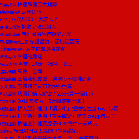
快速讀懂五大趨勢
封面故事
臥地延命
總編輯的話
0與100，怎麼比？
CEO上線
對數字敏感的人
商場自慢塾
西雅圖的品牌朝聖之旅
風尚經濟學
身處豐饒，卻飢餓至死
瑪格麗特談生意
太空挖礦即將成真
金融時報精選
幸福的角落
教養心法
香奈兒送走「獨特」女王
View人物
韌性 台南
焦點新聞
土壤液化震撼 選地段不如挑建商
焦點新聞
巴菲特狂買石化股的盤算
投資焦點
貼圖行銷大解密：2.6元買一個用戶
科技風雲
2016業務力 5大關鍵字出爐！
特別企劃
拚人脈》他用「讀人術」把納智捷當Toyota賣
特別企劃
拚互動》他用「空中戰術」變工具App市占王
特別企劃
拚速度》他賣房子80％物件一天成交
特別企劃
想出ATM安太歲的「宮廟甜心」
金融街
全球最熱賣基金推手 2016投資預測
投資焦點