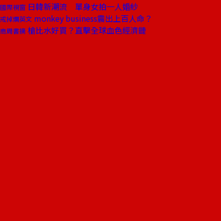
日韓新潮流 單身女拍一人婚紗
國際視窗
monkey business震出上百人命？
戒掉爛英文
槍比水好買？直擊全球血色經濟鏈
商周書摘