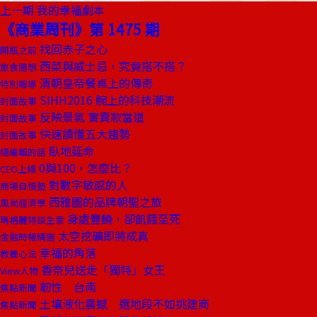
上一期
我的幸福劇本
《商業周刊》第 1475 期
找回赤子之心
開瓶之前
西菜與威士忌，究竟搭不搭？
旅食隨想
清朝皇帝餐桌上的傳奇
特別報導
SIHH2016 腕上的科技潮流
封面故事
反映景氣 實賣款當道
封面故事
快速讀懂五大趨勢
封面故事
臥地延命
總編輯的話
0與100，怎麼比？
CEO上線
對數字敏感的人
商場自慢塾
西雅圖的品牌朝聖之旅
風尚經濟學
身處豐饒，卻飢餓至死
瑪格麗特談生意
太空挖礦即將成真
金融時報精選
幸福的角落
教養心法
香奈兒送走「獨特」女王
View人物
韌性 台南
焦點新聞
土壤液化震撼 選地段不如挑建商
焦點新聞