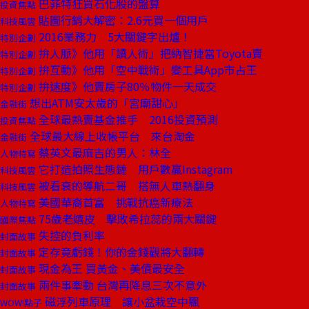
巴菲特狂買石化股的盤算
投資焦點
貼圖行銷大解密：2.6元買一個用戶
科技風雲
2016業務力 5大關鍵字出爐！
特別企劃
拚人脈》他用「讀人術」把納智捷當Toyota賣
特別企劃
拚互動》他用「空中戰術」變工具App市占王
特別企劃
拚速度》他賣房子80％物件一天成交
特別企劃
想出ATM安太歲的「宮廟甜心」
金融街
全球最熱賣基金推手 2016投資預測
投資焦點
全球最大線上收帳平台 來台淘金
金融街
蔡英文最麻吉的男人：林全
人物特寫
它打造拍照生態鏈 用戶數贏Instagram
科技風雲
被看衰的導航二哥 搭無人車熱翻身
科技風雲
美國華裔首富 挑戰抗癌新療法
人物特寫
75歲老嬉皮 擊敗希拉蕊的兩大關鍵
國際焦點
失控的負利率
封面故事
定存竟虧錢！你的金錢觀將大翻轉
封面故事
現金為王 買黃金、美債最安全
封面故事
兩件事牽動 台灣再降息三次不意外
封面故事
磁浮列車原理 讓小盆栽空中飄
WOW!點子