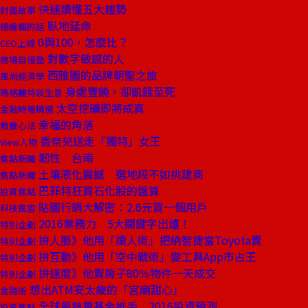
快速讀懂五大趨勢
封面故事
臥地延命
總編輯的話
0與100，怎麼比？
CEO上線
對數字敏感的人
商場自慢塾
西雅圖的品牌朝聖之旅
風尚經濟學
身處豐饒，卻飢餓至死
瑪格麗特談生意
太空挖礦即將成真
金融時報精選
幸福的角落
教養心法
香奈兒送走「獨特」女王
View人物
韌性 台南
焦點新聞
土壤液化震撼 選地段不如挑建商
焦點新聞
巴菲特狂買石化股的盤算
投資焦點
貼圖行銷大解密：2.6元買一個用戶
科技風雲
2016業務力 5大關鍵字出爐！
特別企劃
拚人脈》他用「讀人術」把納智捷當Toyota賣
特別企劃
拚互動》他用「空中戰術」變工具App市占王
特別企劃
拚速度》他賣房子80％物件一天成交
特別企劃
想出ATM安太歲的「宮廟甜心」
金融街
全球最熱賣基金推手 2016投資預測
投資焦點