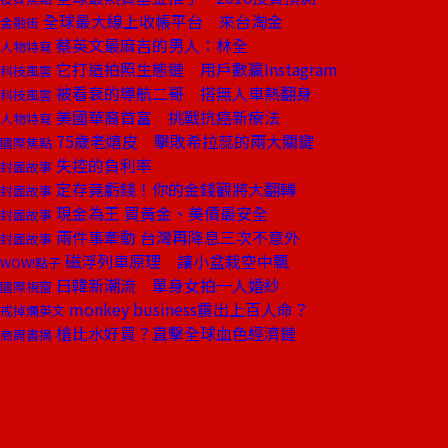
全球最大線上收帳平台 來台淘金
金融街
蔡英文最麻吉的男人：林全
人物特寫
它打造拍照生態鏈 用戶數贏Instagram
科技風雲
被看衰的導航二哥 搭無人車熱翻身
科技風雲
美國華裔首富 挑戰抗癌新療法
人物特寫
75歲老嬉皮 擊敗希拉蕊的兩大關鍵
國際焦點
失控的負利率
封面故事
定存竟虧錢！你的金錢觀將大翻轉
封面故事
現金為王 買黃金、美債最安全
封面故事
兩件事牽動 台灣再降息三次不意外
封面故事
磁浮列車原理 讓小盆栽空中飄
WOW!點子
日韓新潮流 單身女拍一人婚紗
國際視窗
monkey business震出上百人命？
戒掉爛英文
槍比水好買？直擊全球血色經濟鏈
商周書摘