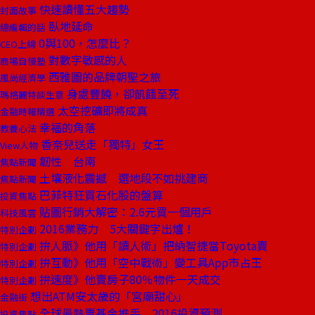
快速讀懂五大趨勢
封面故事
臥地延命
總編輯的話
0與100，怎麼比？
CEO上線
對數字敏感的人
商場自慢塾
西雅圖的品牌朝聖之旅
風尚經濟學
身處豐饒，卻飢餓至死
瑪格麗特談生意
太空挖礦即將成真
金融時報精選
幸福的角落
教養心法
香奈兒送走「獨特」女王
View人物
韌性 台南
焦點新聞
土壤液化震撼 選地段不如挑建商
焦點新聞
巴菲特狂買石化股的盤算
投資焦點
貼圖行銷大解密：2.6元買一個用戶
科技風雲
2016業務力 5大關鍵字出爐！
特別企劃
拚人脈》他用「讀人術」把納智捷當Toyota賣
特別企劃
拚互動》他用「空中戰術」變工具App市占王
特別企劃
拚速度》他賣房子80％物件一天成交
特別企劃
想出ATM安太歲的「宮廟甜心」
金融街
全球最熱賣基金推手 2016投資預測
投資焦點