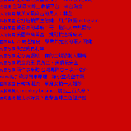
全球最大線上收帳平台 來台淘金
金融街
蔡英文最麻吉的男人：林全
人物特寫
它打造拍照生態鏈 用戶數贏Instagram
科技風雲
被看衰的導航二哥 搭無人車熱翻身
科技風雲
美國華裔首富 挑戰抗癌新療法
人物特寫
75歲老嬉皮 擊敗希拉蕊的兩大關鍵
國際焦點
失控的負利率
封面故事
定存竟虧錢！你的金錢觀將大翻轉
封面故事
現金為王 買黃金、美債最安全
封面故事
兩件事牽動 台灣再降息三次不意外
封面故事
磁浮列車原理 讓小盆栽空中飄
WOW!點子
日韓新潮流 單身女拍一人婚紗
國際視窗
monkey business震出上百人命？
戒掉爛英文
槍比水好買？直擊全球血色經濟鏈
商周書摘