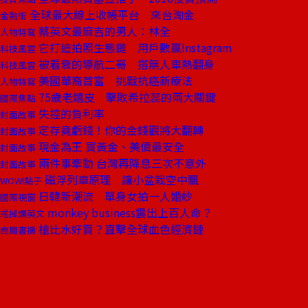
全球最大線上收帳平台 來台淘金
金融街
蔡英文最麻吉的男人：林全
人物特寫
它打造拍照生態鏈 用戶數贏Instagram
科技風雲
被看衰的導航二哥 搭無人車熱翻身
科技風雲
美國華裔首富 挑戰抗癌新療法
人物特寫
75歲老嬉皮 擊敗希拉蕊的兩大關鍵
國際焦點
失控的負利率
封面故事
定存竟虧錢！你的金錢觀將大翻轉
封面故事
現金為王 買黃金、美債最安全
封面故事
兩件事牽動 台灣再降息三次不意外
封面故事
磁浮列車原理 讓小盆栽空中飄
WOW!點子
日韓新潮流 單身女拍一人婚紗
國際視窗
monkey business震出上百人命？
戒掉爛英文
槍比水好買？直擊全球血色經濟鏈
商周書摘