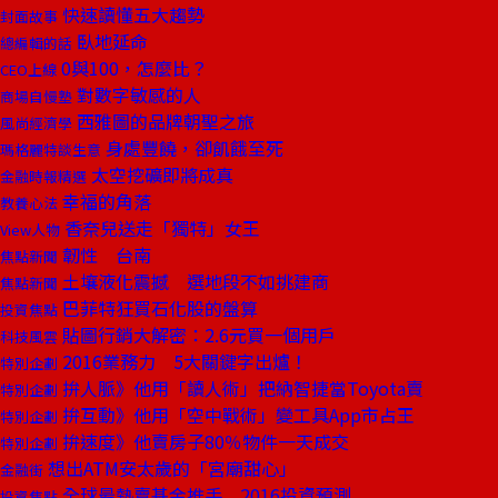
快速讀懂五大趨勢
封面故事
臥地延命
總編輯的話
0與100，怎麼比？
CEO上線
對數字敏感的人
商場自慢塾
西雅圖的品牌朝聖之旅
風尚經濟學
身處豐饒，卻飢餓至死
瑪格麗特談生意
太空挖礦即將成真
金融時報精選
幸福的角落
教養心法
香奈兒送走「獨特」女王
View人物
韌性 台南
焦點新聞
土壤液化震撼 選地段不如挑建商
焦點新聞
巴菲特狂買石化股的盤算
投資焦點
貼圖行銷大解密：2.6元買一個用戶
科技風雲
2016業務力 5大關鍵字出爐！
特別企劃
拚人脈》他用「讀人術」把納智捷當Toyota賣
特別企劃
拚互動》他用「空中戰術」變工具App市占王
特別企劃
拚速度》他賣房子80％物件一天成交
特別企劃
想出ATM安太歲的「宮廟甜心」
金融街
全球最熱賣基金推手 2016投資預測
投資焦點