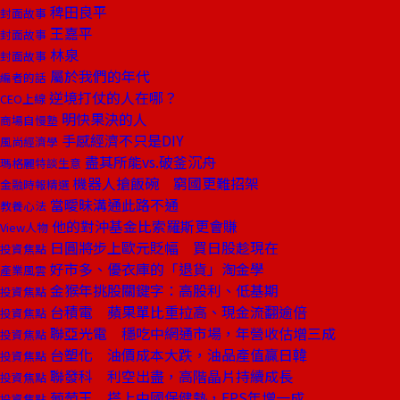
稗田良平
封面故事
王嘉平
封面故事
林泉
封面故事
屬於我們的年代
編者的話
逆境打仗的人在哪？
CEO上線
明快果決的人
商場自慢塾
手感經濟不只是DIY
風尚經濟學
盡其所能vs.破釜沉舟
瑪格麗特談生意
機器人搶飯碗 窮國更難招架
金融時報精選
當曖昧溝通此路不通
教養心法
他的對沖基金比索羅斯更會賺
View人物
日圓將步上歐元貶幅 買日股趁現在
投資焦點
好市多、優衣庫的「退貨」淘金學
產業風雲
金猴年挑股關鍵字：高股利、低基期
投資焦點
台積電 蘋果單比重拉高、現金流翻逾倍
投資焦點
聯亞光電 穩吃中網通市場，年營收估增三成
投資焦點
台塑化 油價成本大跌，油品產值贏日韓
投資焦點
聯發科 利空出盡，高階晶片持續成長
投資焦點
葡萄王 搭上中國保健熱，EPS年增一成
投資焦點