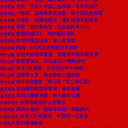
佳格 食安＋中國二胎商機，毛利率回升
投資焦點
一零四 跟隨美景氣復甦，徵才潮拉抬業績
投資焦點
合庫金 股價波動低，獲利連兩年創新高
投資焦點
華票 低利率助攻，現金殖利率六％
投資焦點
精選四檔ETF 帶你賺反彈財
投資焦點
麥當勞重生秘訣：專心賣漢堡
國際焦點
興趣，5位成功者的壓力平衡學
特別企劃
昔日手機龍頭董座 靠薩克斯風吹散低潮
特別企劃
義美董事長 擠出第25小時聽音樂
特別企劃
台北101董座 在煎煮炒炸中自療
特別企劃
出版業大亨 晨泳助他心靈復健
特別企劃
IBM台灣總座 登山是「第二辦公室」
特別企劃
低油價的航空新戰場：長程航線
產業風雲
第四台版圖洗牌 最大贏家出爐
產業風雲
兒童病房裡的小丑醫生
影像看世界
兩歲小電商 破解陸客團一條龍模式
科技風雲
最惱人救命警訊 有耳鳴一定要查
名醫談養生
我的幸福劇本
封面故事