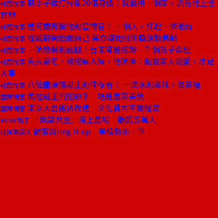
窮小子做打掃賺20億身價：我要拚一個家，趴在地上也
封面故事
甘願
連阿嬤都變他的宣傳官！ 一個人，扛起一條老街
封面故事
從減薪開始做自己 美食讓她找到職涯新高點
封面故事
一頓晚餐的震撼！台東陳爸扭轉一千個孩子命運
封面故事
失去豪宅、被拖累入獄，他頓悟：能跟家人說愛，才是
封面故事
大事
八仙塵爆傷最重的倖存者： 一滴水的滋味，很幸福
封面故事
馬拉威重刑犯歌手 唱進葛萊美獎
國際視窗
東京大倉飯店改建 文化資本不敵經濟
國際視窗
「魚菜共生」海上農場 餵飽五萬人
WOW!點子
顧客說ring it up 業績新添一筆
戒掉爛英文