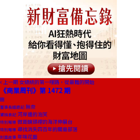
上一期
女總統的第一哩路，從最難的開始
《商業周刊》第 1472 期
無奈
董事長嬉遊記
河岸邊的泡芙
饕姊食記
微距鏡頭裡的海洋伸展台
特別報導
尋找消失四百年的關島部落
特別報導
年味花藝
封面故事