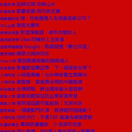
孤枝石頭 收納山水
封面故事
節慶氛圍 用花色定調
封面故事
嘿，你有膽進入全球最高薪公司？
總編輯的話
瑞雪兆豐年
CEO上線
對環境敏感，尋求改變的人
商場自慢塾
Uber司機的人生故事
風尚經濟學
Google、軟銀錢進「數位印度」
金融時報精選
願原力與你同在
教育視野
鞏固親美政權的越南強人
View人物
索羅斯狙擊亞幣 下一個是新台幣？
投資焦點
小英吸票機！台中神秘醫生幫曝光
人物特寫
謝霆鋒 變身周永明的中國戰將
人物特寫
台灣經驗 孵出兩岸最大借貸網
科技風雲
最敢挑戰禁忌的企業家張榮發
焦點人物
長榮接班戲可能結局：兄弟共治
焦點人物
一個運動門外漢 救得起阿迪達斯？
國際焦點
他砍分行、不賣TRF 竟讓合庫賺更飽
人物特寫
蕁麻疹癢難耐 少泡湯可改善
名醫談養生
瑞士奇蹟 800萬人擁全球第一製藥業
商周話題