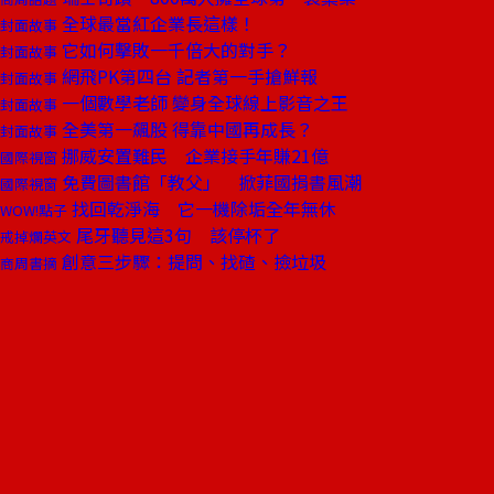
全球最當紅企業長這樣！
封面故事
它如何擊敗一千倍大的對手？
封面故事
網飛PK第四台 記者第一手搶鮮報
封面故事
一個數學老師 變身全球線上影音之王
封面故事
全美第一飆股 得靠中國再成長？
封面故事
挪威安置難民 企業接手年賺21億
國際視窗
免費圖書館「教父」 掀菲國捐書風潮
國際視窗
找回乾淨海 它一機除垢全年無休
WOW!點子
尾牙聽見這3句 該停杯了
戒掉爛英文
創意三步驟：提問、找碴、撿垃圾
商周書摘