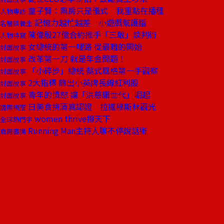
童子賢：票房只是儀式 我重點在播種
人物專訪
記憶力越忙越差 小遊戲幫護腦
名醫談養生
陳偉殷27億合約推手「三敢」談判術
人物特寫
女總統的第一哩路 從最難的開始
封面故事
改革第一刀 就是年金問題！
封面故事
「小碎步」總統 蔡式風格第一手觀察
封面故事
2大指標 篩出小英牌長線紅利股
封面故事
青年的憤怒 讓「洪慈庸世代」崛起
封面故事
日美食拚清真認證 拉攏穆斯林觀光
國際視窗
women thrive撐天下
全球熱門字
Running Man主持人聊不停說話術
商周書摘