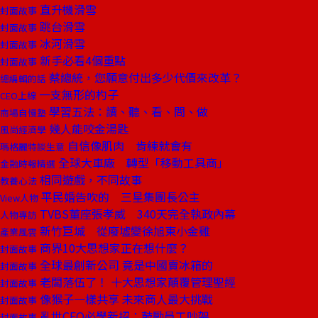
直升機滑雪
封面故事
跳台滑雪
封面故事
冰河滑雪
封面故事
新手必看4個重點
封面故事
蔡總統，您願意付出多少代價來改革？
總編輯的話
一支無形的杓子
CEO上線
學習五法：讀、聽、看、問、做
商場自慢塾
幾人能咬金湯匙
風尚經濟學
自信像肌肉 肯練就會有
瑪格麗特談生意
全球大車廠 轉型「移動工具商」
金融時報精選
相同遊戲，不同故事
教養心法
平民婚告吹的 三星集團長公主
View人物
TVBS董座張孝威 340天完全執政內幕
人物專訪
新竹巨城 從廢墟變徐旭東小金雞
產業風雲
商界10大思想家正在想什麼？
封面故事
全球最創新公司 竟是中國賣冰箱的
封面故事
老闆落伍了！ 十大思想家顛覆管理聖經
封面故事
像猴子一樣共享 未來商人最大挑戰
封面故事
亂世CEO必學新招：鼓勵員工吵架
封面故事