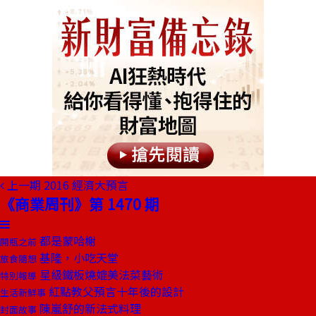
上一期
2016 經濟大預言
《商業周刊》第 1470 期
都是蒙哈榭
開瓶之前
基隆，小吃天堂
旅食隨想
星級鐵板燒媲美法菜藝術
特別報導
紅點教父預言十年後的設計
生活新鮮事
陳嵐舒的新法式料理
封面故事