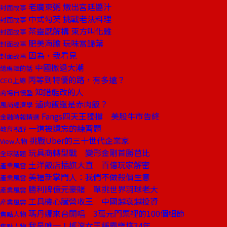
老廣東粥 燉出宮廷醬汁
封面故事
中式勾芡 挑戰老法料理
封面故事
茶靈感解構 東方叫化雞
封面故事
肥美海膽 玩味當歸葉
封面故事
因為，我看見
封面故事
中國撤退大潮
總編輯的話
丙等到特優的路，有多遠？
CEO上線
知錯能改的人
商場自慢塾
滷肉飯還是赤肉飯？
風尚經濟學
Fangs四天王獨撐 美股牛市告終
金融時報精選
一道被遺忘的練習題
教育視野
挑戰Uber的三十世代企業家
View人物
玩具商轉型戰 變形金剛首勝芭比
全球話題
土洋飯店插旗大直 百億玩家解密
產業風雲
美福新掌門人：我們不做殺價生意
產業風雲
勝利牌億元豪賭 單挑世界羽球老大
產業風雲
工具機心臟營收王 中國越衰越投資
產業風雲
瑪丹娜來台開唱 3萬元門票裡的100個細節
焦點人物
我是唯一！搖滾女王稱霸樂壇34年
焦點人物