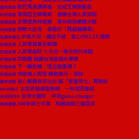
歐巴馬高調禁槍 反成王牌銷售員
國際焦點
東南亞生鮮電商 搶賺台灣人買菜錢
科技風雲
天價挖角林智勝 辜仲諒掀美韓大戰
商周話題
微軟大反攻 被看好「再超越蘋果」
科技風雲
中氣不足、講話不順 當心PM2.5入侵肺
名醫談養生
人民幣風暴全解讀
封面故事
人民幣劇貶 七元兌一美元時代來臨
封面故事
四張圖 揭露台灣金融未爆彈
封面故事
下一輪危機：陸企破產潮？
封面故事
快拋棄人民幣 轉抱美元、英鎊
封面故事
良心餐廳食安出包 擬「麥當勞化」再挨批
國際視窗
太空武器級雷射網 一秒滅百隻蚊
WOW!點子
全球大選年 呼求game-changer
全球熱門字
340年做三件事 和服店變三越百貨
商周書摘