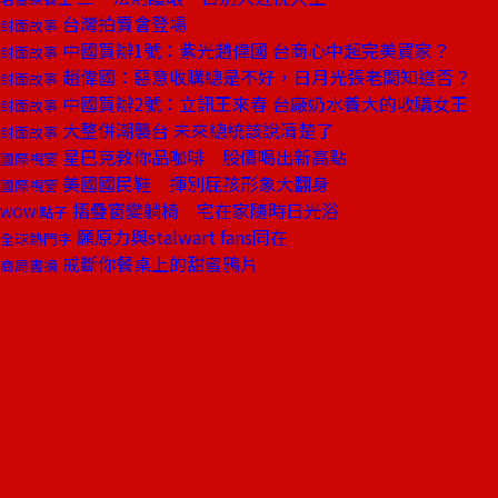
台灣拍賣會登場
封面故事
中國買辦1號：紫光趙偉國 台商心中超完美買家？
封面故事
趙偉國：惡意收購總是不好，日月光張老闆知道否？
封面故事
中國買辦2號：立訊王來春 台廠奶水養大的收購女王
封面故事
大整併潮襲台 未來總統該說清楚了
封面故事
星巴克教你品咖啡 股價喝出新高點
國際視窗
美國國民鞋 揮別屁孩形象大翻身
國際視窗
摺疊窗變躺椅 宅在家隨時日光浴
WOW!點子
願原力與stalwart fans同在
全球熱門字
戒斷你餐桌上的甜蜜鴉片
商周書摘