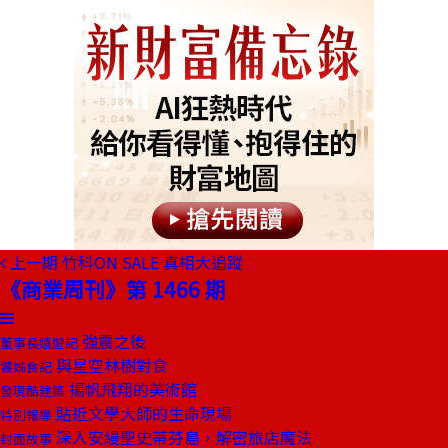
上一期
竹科ON SALE 真相大追蹤
《商業周刊》第 1466 期
強震之後
董事長嬉遊記
與星空林樹對食
饕姊食記
揚帆飛翔的美術館
發現酷建築
貼近文學大師的生命現場
特別報導
深入安縵聖史蒂芬島，解密旅店魔法
封面故事