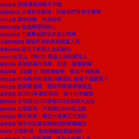
安縵傳奇挑戰不可能
封面故事
台灣有多脆弱，就看我們有多不務實
總編輯的話
風吹柳動 未見柳折
CEO上線
能適應環境的人
商場自慢塾
力量集結的地方會出現神
風尚經濟學
讓窗戶消失的英國富人稅
金融時報精選
跟孩子走回人生起始站
教養私房話
登上《時代》風雲人物的變性人
View人物
這樣挑美元保單 利息、匯差都賺
國際焦點
《星戰7》老梗淘金學 衝五千億商機
焦點新聞
65%縣市財政竟持續惡化 誰是下個苗栗？
特別企劃
超商幫省錢 嘉義市變減債模範生
特別企劃
從2015年暴紅商品 看十大夯趨勢
產業風雲
全球頂尖CEO爭奪330兆減碳大生意
國際焦點
垃圾發電、汽車版UBike街上跑
國際焦點
缺水有解！再生水產業正式起航
商周話題
吸引大陸富豪團搶住的摩鐵霸主
產業風雲
三張財報 看穿庫藏股買盤陷阱
金融街
三一法則護眼 告別大近視人生
名醫談養生