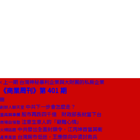
上一期
台灣神秘暴利企業與大財團的私房企業
《商業周刊》第 401 期
中共下一步會怎麼走？
創辦人聊天室
股市再跌四千億 財政部長就當下台
童再興專欄
注意生意人的「避難心情」
商場自慢塾
中共發出全面封鎖令，江丙坤首當其衝
火線話題
台灣房市低迷，王應傑向中資討救兵
產業風雲