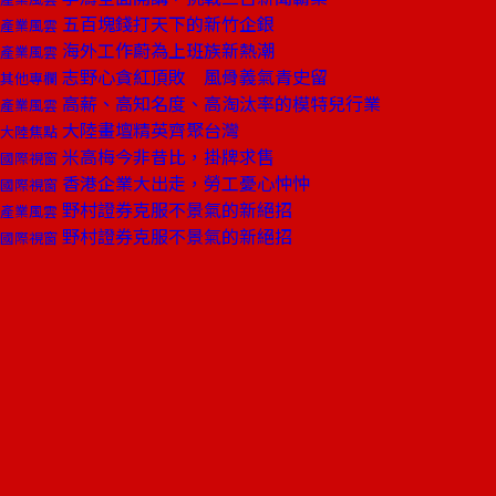
五百塊錢打天下的新竹企銀
產業風雲
海外工作蔚為上班族新熱潮
產業風雲
志野心貪紅頂敗 風骨義氣青史留
其他專欄
高薪、高知名度、高淘汰率的模特兒行業
產業風雲
大陸畫壇精英齊聚台灣
大陸焦點
米高梅今非昔比，掛牌求售
國際視窗
香港企業大出走，勞工憂心忡忡
國際視窗
野村證券克服不景氣的新絕招
產業風雲
野村證券克服不景氣的新絕招
國際視窗