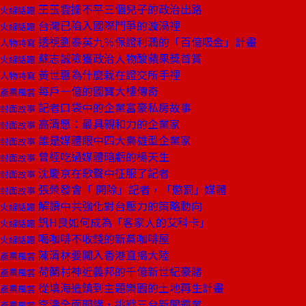
王玉雲擺不平三個兒子的政治出路
火線話題
台灣已陷入國際鬥爭的漩渦裡
火線話題
透視劉泰英九％保證利潤的「百億吸金」計畫
人物特寫
蘇志誠險獲政治人物酸蘋果獎首賞
火線話題
黃世惠為什麼栽在證交所手裡
人物特寫
每戶一億的國寶大樓傳奇
產業風雲
記者口袋中的企業富豪私房故事
封面故事
高清愿：最具親和力的企業家
封面故事
誰是媒體眼中四大梟雄型企業家
封面故事
曾經吃過媒體暗虧的楊天生
封面故事
沈慶京在歌聲中征服了記者
封面故事
張榮發會「 開除」記者，「懲罰」媒體
封面故事
解讀中共強化對台壓力的策略動向
火線話題
釩H良如何成為「客家人的艾科卡」
火線話題
喝咖啡不收錢的新黨咖啡屋
火線話題
陳清林要闖入香港直搗大陸
產業風雲
荷蘭村神近義邦的千億新世紀豪賭
產業風雲
從填海造鎮到主題樂園的土地再生計畫
產業風雲
李濤全面開講，挑戰三台新聞霸業
產業風雲