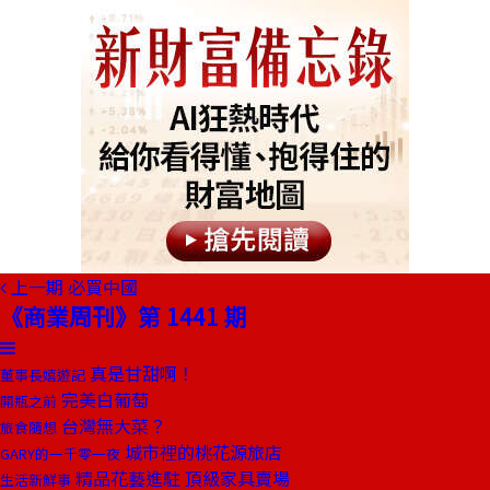
上一期
必買中國
《商業周刊》第 1441 期
真是甘甜啊！
董事長嬉遊記
完美白葡萄
開瓶之前
台灣無大菜？
旅食隨想
城市裡的桃花源旅店
GARY的一千零一夜
精品花藝進駐 頂級家具賣場
生活新鮮事