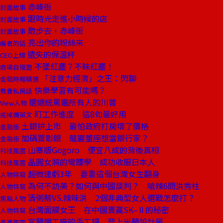
赤峰街
封面故事
跟時光走進小時候的店
封面故事
散步去，赤峰街
封面故事
亮出你的粉絲來
編者的話
遺失的保溫杯
CEO上線
不墜紅塵？不昧紅塵！
商場自慢塾
「注意力經濟」之王：閃聊
金融時報精選
快樂學習有可能嗎？
教養私房話
選總統罵遍所有人的川普
View人物
盯工作進度 這8句最好用
戒掉爛英文
土銀拚上市 最怕政府打房壞了價格
金融街
加碼買彰銀 龍巖董座想當銀行家？
金融街
山寨版Gogoro 便宜八成的背後真相
科技風雲
晶圓女將的彎腰學 成功收服日本人
科技風雲
超微連虧3年 要靠這個台灣女生翻身
人物特寫
為何不訪美？如何與中國談判？ 嗆辣6問洪秀柱
人物特寫
清粥蔡VS.辣味洪 2個非典型女人選戰怎麼打？
焦點人物
台灣面膜女王 在中國賣贏SK–Ⅱ的秘密
人物特寫
宜蘭鐵工廠的手工鑼 登上米蘭設計展
產業風雲