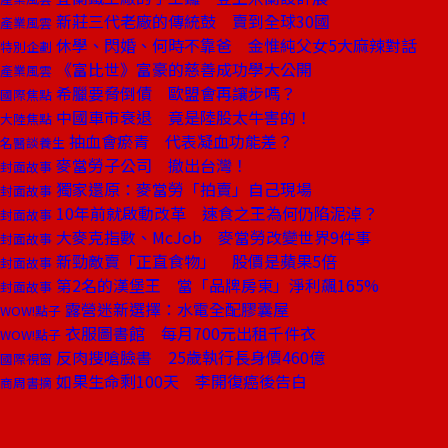
新莊三代老廠的傳統鼓 賣到全球30國
產業風雲
休學、閃婚、何時不靠爸 金惟純父女5大麻辣對話
特別企劃
《富比世》富豪的慈善成功學大公開
產業風雲
希臘要脅倒債 歐盟會再讓步嗎？
國際焦點
中國車市衰退 竟是陸股太牛害的！
大陸焦點
抽血會瘀青 代表凝血功能差？
名醫談養生
麥當勞子公司 撤出台灣！
封面故事
獨家還原：麥當勞「拍賣」自己現場
封面故事
10年前就啟動改革 速食之王為何仍陷泥淖？
封面故事
大麥克指數、McJob 麥當勞改變世界9件事
封面故事
新勁敵賣「正直食物」 股價是蘋果5倍
封面故事
第2名的漢堡王 當「品牌房東」淨利飆165%
封面故事
露營迷新選擇：水電全配膠囊屋
WOW!點子
衣服圖書館 每月700元出租千件衣
WOW!點子
反肉搜嗆臉書 25歲執行長身價460億
國際視窗
如果生命剩100天 李開復癌後告白
商周書摘