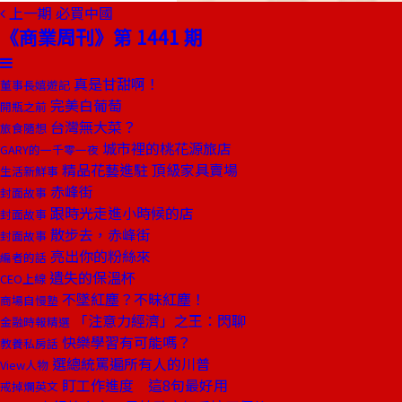
上一期
必買中國
《商業周刊》第 1441 期
真是甘甜啊！
董事長嬉遊記
完美白葡萄
開瓶之前
台灣無大菜？
旅食隨想
城市裡的桃花源旅店
GARY的一千零一夜
精品花藝進駐 頂級家具賣場
生活新鮮事
赤峰街
封面故事
跟時光走進小時候的店
封面故事
散步去，赤峰街
封面故事
亮出你的粉絲來
編者的話
遺失的保溫杯
CEO上線
不墜紅塵？不昧紅塵！
商場自慢塾
「注意力經濟」之王：閃聊
金融時報精選
快樂學習有可能嗎？
教養私房話
選總統罵遍所有人的川普
View人物
盯工作進度 這8句最好用
戒掉爛英文