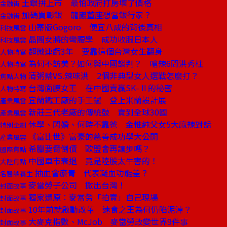
土銀拚上市 最怕政府打房壞了價格
金融街
加碼買彰銀 龍巖董座想當銀行家？
金融街
山寨版Gogoro 便宜八成的背後真相
科技風雲
晶圓女將的彎腰學 成功收服日本人
科技風雲
超微連虧3年 要靠這個台灣女生翻身
人物特寫
為何不訪美？如何與中國談判？ 嗆辣6問洪秀柱
人物特寫
清粥蔡VS.辣味洪 2個非典型女人選戰怎麼打？
焦點人物
台灣面膜女王 在中國賣贏SK–Ⅱ的秘密
人物特寫
宜蘭鐵工廠的手工鑼 登上米蘭設計展
產業風雲
新莊三代老廠的傳統鼓 賣到全球30國
產業風雲
休學、閃婚、何時不靠爸 金惟純父女5大麻辣對話
特別企劃
《富比世》富豪的慈善成功學大公開
產業風雲
希臘要脅倒債 歐盟會再讓步嗎？
國際焦點
中國車市衰退 竟是陸股太牛害的！
大陸焦點
抽血會瘀青 代表凝血功能差？
名醫談養生
麥當勞子公司 撤出台灣！
封面故事
獨家還原：麥當勞「拍賣」自己現場
封面故事
10年前就啟動改革 速食之王為何仍陷泥淖？
封面故事
大麥克指數、McJob 麥當勞改變世界9件事
封面故事