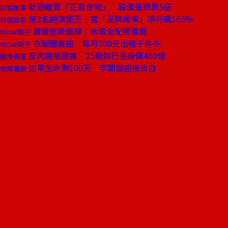
新勁敵賣「正直食物」 股價是蘋果5倍
封面故事
第2名的漢堡王 當「品牌房東」淨利飆165%
封面故事
露營迷新選擇：水電全配膠囊屋
WOW!點子
衣服圖書館 每月700元出租千件衣
WOW!點子
反肉搜嗆臉書 25歲執行長身價460億
國際視窗
如果生命剩100天 李開復癌後告白
商周書摘