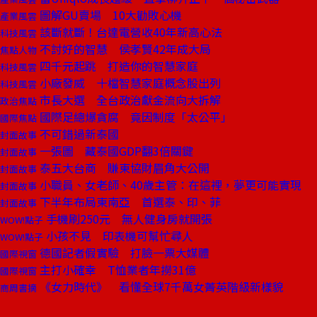
圖解GU賣場 10大勸敗心機
產業風雲
該斷就斷！台達電營收40年新高心法
科技風雲
不討好的智慧 侯孝賢42年成大局
焦點人物
四千元起跳 打造你的智慧家庭
科技風雲
小廠發威 十檔智慧家庭概念股出列
科技風雲
市長大選 全台政治獻金流向大拆解
政治焦點
國際足總爆貪腐 竟因制度「太公平」
國際焦點
不可錯過新泰國
封面故事
一張圖 藏泰國GDP翻3倍關鍵
封面故事
泰五大台商 賺東協財眉角大公開
封面故事
小職員、女老師、40歲主管：在這裡，夢更可能實現
封面故事
下半年布局東南亞 首選泰、印、菲
封面故事
手機刷250元 無人健身房就開張
WOW!點子
小孩不見 印表機可幫忙尋人
WOW!點子
德國記者假實驗 打臉一票大媒體
國際視窗
主打小確幸 T恤業者年撈31億
國際視窗
《女力時代》 看懂全球7千萬女菁英階級新樣貌
商周書摘