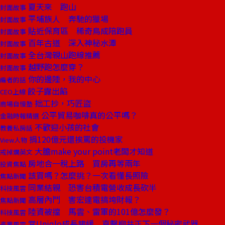
夏天來 跑山
封面故事
平埔族人 奔馳的獵場
封面故事
貼近保育區 稀奇鳥成陪跑員
封面故事
百年古道 深入神秘水潭
封面故事
全台灣親山跑線推薦
封面故事
越野跑怎麼穿？
封面故事
你的邊陲，我的中心
編者的話
餃子露出餡
CEO上線
拙工抄，巧匠盜
商場自慢塾
公平貿易咖啡真的公平嗎？
金融時報精選
不歡迎小孩的社會
教養私房話
捐120億元還挨罵的投機家
View人物
大膽make your point老闆才知道
戒掉爛英文
房地合一稅上路 買房再等兩年
投資焦點
該買嗎？怎麼挑？一次看懂長照險
焦點新聞
同業結親 恐害台積電營收成長砍半
科技風雲
高層內鬥 害宏達電搞垮財報？
焦點新聞
陸資被擋 馬雲、雷軍的101億怎麼發？
科技風雲
當Uniqlo成長趨緩 直擊柳井正下一個秘密武器
產業風雲