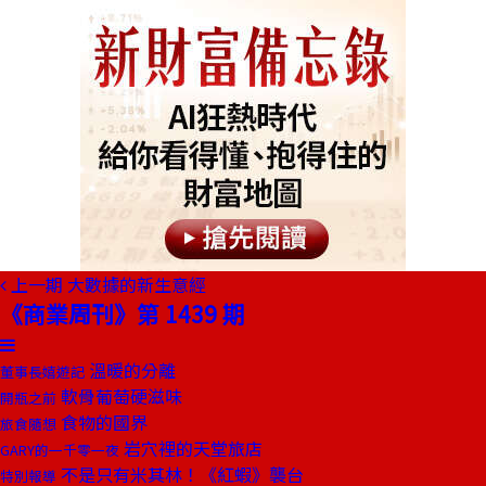
上一期
大數據的新生意經
《商業周刊》第 1439 期
溫暖的分離
董事長嬉遊記
軟骨葡萄硬滋味
開瓶之前
食物的國界
旅食隨想
岩穴裡的天堂旅店
GARY的一千零一夜
不是只有米其林！《紅蝦》襲台
特別報導