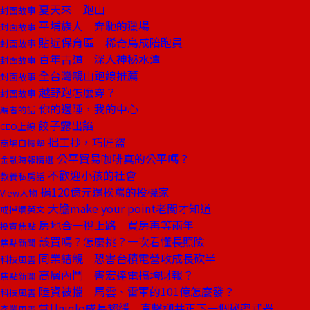
夏天來 跑山
封面故事
平埔族人 奔馳的獵場
封面故事
貼近保育區 稀奇鳥成陪跑員
封面故事
百年古道 深入神秘水潭
封面故事
全台灣親山跑線推薦
封面故事
越野跑怎麼穿？
封面故事
你的邊陲，我的中心
編者的話
餃子露出餡
CEO上線
拙工抄，巧匠盜
商場自慢塾
公平貿易咖啡真的公平嗎？
金融時報精選
不歡迎小孩的社會
教養私房話
捐120億元還挨罵的投機家
View人物
大膽make your point老闆才知道
戒掉爛英文
房地合一稅上路 買房再等兩年
投資焦點
該買嗎？怎麼挑？一次看懂長照險
焦點新聞
同業結親 恐害台積電營收成長砍半
科技風雲
高層內鬥 害宏達電搞垮財報？
焦點新聞
陸資被擋 馬雲、雷軍的101億怎麼發？
科技風雲
當Uniqlo成長趨緩 直擊柳井正下一個秘密武器
產業風雲