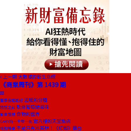
上一期
大數據的新生意經
《商業周刊》第 1439 期
溫暖的分離
董事長嬉遊記
軟骨葡萄硬滋味
開瓶之前
食物的國界
旅食隨想
岩穴裡的天堂旅店
GARY的一千零一夜
不是只有米其林！《紅蝦》襲台
特別報導