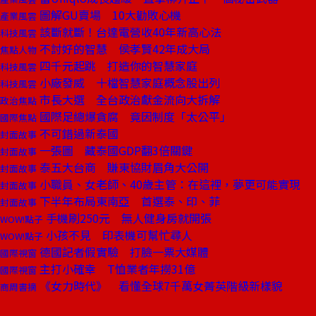
圖解GU賣場 10大勸敗心機
產業風雲
該斷就斷！台達電營收40年新高心法
科技風雲
不討好的智慧 侯孝賢42年成大局
焦點人物
四千元起跳 打造你的智慧家庭
科技風雲
小廠發威 十檔智慧家庭概念股出列
科技風雲
市長大選 全台政治獻金流向大拆解
政治焦點
國際足總爆貪腐 竟因制度「太公平」
國際焦點
不可錯過新泰國
封面故事
一張圖 藏泰國GDP翻3倍關鍵
封面故事
泰五大台商 賺東協財眉角大公開
封面故事
小職員、女老師、40歲主管：在這裡，夢更可能實現
封面故事
下半年布局東南亞 首選泰、印、菲
封面故事
手機刷250元 無人健身房就開張
WOW!點子
小孩不見 印表機可幫忙尋人
WOW!點子
德國記者假實驗 打臉一票大媒體
國際視窗
主打小確幸 T恤業者年撈31億
國際視窗
《女力時代》 看懂全球7千萬女菁英階級新樣貌
商周書摘