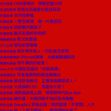
CNN搶專訪 擦鞋匠變大師
特別報導
慈禧太后最愛的宮廷秘菜
生活新鮮事
合作找幸福
封面故事
一堂豆腐課 換一片黃豆田
封面故事
鄰居幫你蓋房子
封面故事
農夫是最好的老師
封面故事
教父的憂慮
總編輯的話
燈泡或發電機
CEO上線
我在等待良人，你赴遠方求親
商場自慢塾
iPhone6商機 台廠越賺越危險
金融時報精選
四不像的好創意！
教養私房話
中國前首富的「妖股奇譚」
View人物
同事臭臉時的最佳開場白
戒掉爛英文
最佳財長稅改 正重傷長期投資人！
焦點新聞
火速換新CEO 馬雲急什麼？
科技風雲
漲跌幅放寬上路 報明牌時代Bye-Bye
投資焦點
擁利基！光通訊股不怕紅色供應鏈
投資焦點
Google人資長自揭：我們這樣「不管理」人才
特別企劃
甩「上對下關係」 零管理時代來了
特別企劃