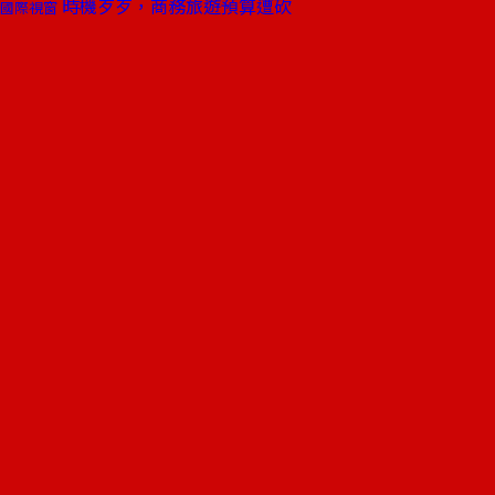
時機歹歹，商務旅遊預算遭砍
國際視窗