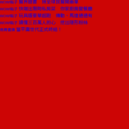
醫界臉書 揪全球良醫開藥單
WOW!點子
快端出限時私房菜 你家廚房變餐廳
WOW!點子
玩具版豪華超跑 傳動、馬達通通有
WOW!點子
讀懂三百萬人的心 挖出隱形粉絲
WOW!點子
當平庸世代正式終結！
商周書摘