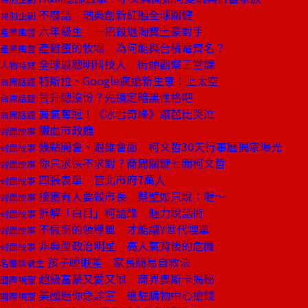
不廢話 瑞典創新紅遍全球關鍵
特別企劃
六年級生 一招殺退淘寶土豪對手
產業風雲
產雞蛋的牧場 為何能與台積電齊名？
產業風雲
全球最聰明科技人 街頭觀察三堂課
人物特寫
特斯拉、Google瘋搶新生意：上太空
商周話題
晉升總沒份？先搞定暗黑性格吧
商周話題
買氣奪冠！《冰雪奇緣》讓芭比哭泣
商周話題
鐵血市政廳
封面故事
幾點開會、跟誰會面 柯文哲30天行事曆獨家曝光
封面故事
你只求快不求對？商周關鍵七問柯文哲
封面故事
四張表單 管北市府7萬人
封面故事
接獲有人要殺市長 蔡壁如只說：喔～
封面故事
拆解「白目」柯語錄 魅力說話術
封面故事
不假掰的領導風 才能讓Y世代埋單
封面故事
非典型政治明星 高人氣背後的危機
封面故事
孩子睡眠差 家長簡易自救法
名醫談養生
超級富豪又愛又恨 商界奧斯卡揭秘
國際視窗
美國迷你急診室 進駐購物中心搶錢
國際視窗