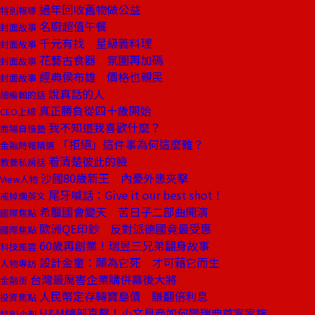
過年回收舊物做公益
特別報導
名廚超值午餐
封面故事
千元有找 星級義料理
封面故事
花藝古食器 氛圍再加碼
封面故事
經典侯布雄 價格也親民
封面故事
說真話的人
總編輯的話
真正勝負從四十歲開始
CEO上線
我不知道我喜歡什麼？
商場自慢塾
「拒絕」這件事為何這麼難？
金融時報精選
看清楚彼此的臉
教養私房話
沙國80歲新王 內憂外患夾擊
View人物
尾牙喊話：Give it our best shot！
戒掉爛英文
希臘國會變天 苦日子二部曲開演
國際焦點
歐洲QE印鈔 反對派德國竟最受惠
國際焦點
60歲再創業！瑞昱三兄弟翻身故事
科技風雲
設計金童：願為它死 才可藉它而生
人物專訪
台灣最厲害企業購併幕後大將
金融街
人民幣定存轉寶島債 賺翻倍利息
投資焦點
H&M總部直擊！小文具商如何變瑞典首富家族
特別企劃