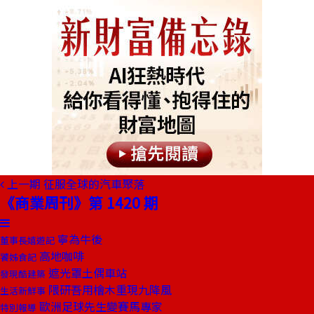
上一期
征服全球的汽車聚落
《商業周刊》第 1420 期
寧為牛後
董事長嬉遊記
高地咖啡
饕姊食記
遮光罩土偶車站
發現酷建築
隈研吾用檜木重現九降風
生活新鮮事
歐洲足球先生變賽馬專家
特別報導