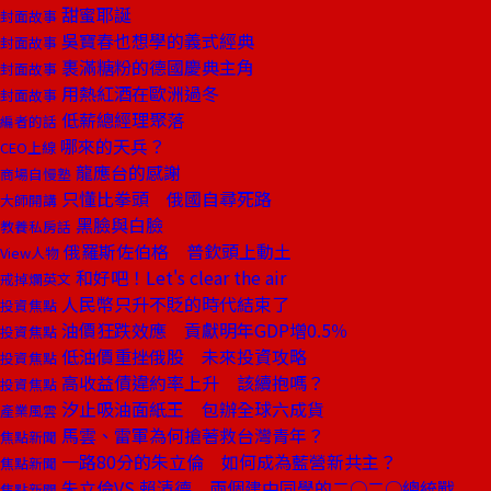
甜蜜耶誕
封面故事
吳寶春也想學的義式經典
封面故事
裹滿糖粉的德國慶典主角
封面故事
用熱紅酒在歐洲過冬
封面故事
低薪總經理聚落
編者的話
哪來的天兵？
CEO上線
龍應台的感謝
商場自慢塾
只懂比拳頭 俄國自尋死路
大師開講
黑臉與白臉
教養私房話
俄羅斯佐伯格 普欽頭上動土
View人物
和好吧！Let's clear the air
戒掉爛英文
人民幣只升不貶的時代結束了
投資焦點
油價狂跌效應 貢獻明年GDP增0.5％
投資焦點
低油價重挫俄股 未來投資攻略
投資焦點
高收益債違約率上升 該續抱嗎？
投資焦點
汐止吸油面紙王 包辦全球六成貨
產業風雲
馬雲、雷軍為何搶著救台灣青年？
焦點新聞
一路80分的朱立倫 如何成為藍營新共主？
焦點新聞
朱立倫VS.賴清德 兩個建中同學的二○二○總統戰
焦點新聞