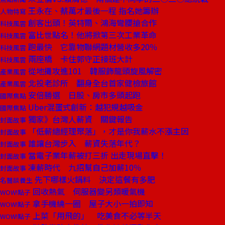
王永在、蔡萬才最後一程 指名她籌辦
人物特寫
創客出頭！英特爾、鴻海彎腰搶合作
科技風雲
富比世點名！他將掀第三次工業革命
科技風雲
跑最快 它靠物聯網題材營收多20％
科技風雲
兩座橋 卡住郭守正接班大計
科技風雲
從地攤攻進101 韓服飾龍頭旋風解密
產業風雲
北投老診所 翻身全台首家健檢旅館
產業風雲
安倍勝選 日股、房市多頭起跑
國際焦點
Uber混蛋式創新：越犯規越吸金
國際焦點
獨家》台灣人薪資 關鍵報告
封面故事
「低薪總經理聚落」，才是你我薪水不漲主因
封面故事
誰讓台灣步入 薪資失落年代？
封面故事
當電子業年薪被打三折 出走現場直擊！
封面故事
凍薪時代 九招幫自己加薪10％
封面故事
先下哪樣火鍋料 決定這餐有多肥
名醫談養生
回收熱氣 伺服器變另類暖氣機
WOW!點子
拿手機繞一圈 屋子大小一拍即知
WOW!點子
上菜「用飛的」 吃美食不必等半天
WOW!點子