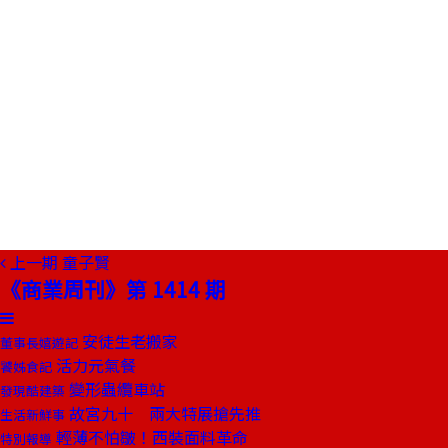
上一期
童子賢
《商業周刊》第 1414 期
安徒生老搬家
董事長嬉遊記
活力元氣餐
饕姊食記
變形蟲纜車站
發現酷建築
故宮九十 兩大特展搶先推
生活新鮮事
輕薄不怕皺！西裝面料革命
特別報導