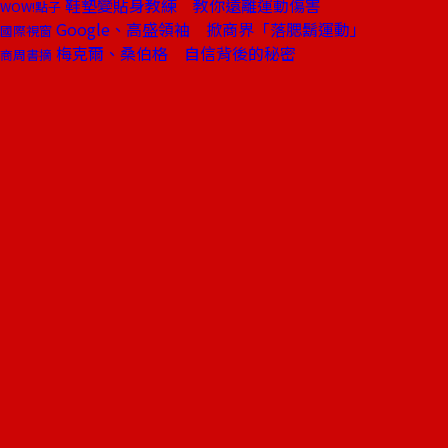
鞋墊變貼身教練 教你遠離運動傷害
WOW!點子
Google、高盛領袖 掀商界「落腮鬍運動」
國際視窗
梅克爾、桑伯格 自信背後的秘密
商周書摘