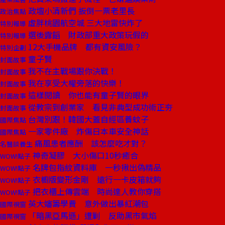
政壇小清新們 扳倒一票老里長
政治焦點
虛胖桃園航空城 三大地雷快炸了
特別報導
選後露饀 財政部重大政策玩假的
特別報導
12大手機品牌 都有資安風險？
特別企劃
童子賢
封面故事
我不在主戰場跟你決戰！
封面故事
我在享受大權旁落的快樂！
封面故事
這樣閱讀 你也能有童子賢的眼界
封面故事
從教宗到創業家 看見非典型成功術正夯
封面故事
台灣別跟！韓國大蓋自經區養蚊子
國際焦點
一家零件廠 炸傷日本車安全神話
國際焦點
痛風患者應酬 該怎麼吃才對？
名醫談養生
神奇凝膠 大小傷口10秒癒合
WOW!點子
名牌包指紋資料庫 一秒揪出偽精品
WOW!點子
衣櫥版變形金剛 遠行一卡皮箱就夠
WOW!點子
把衣櫃上傳雲端 時尚達人教你穿搭
WOW!點子
英大嬸籌學費 意外做出暴紅潮包
國際視窗
「暗黑亞馬遜」遭剿 反助黑市氣焰
國際視窗