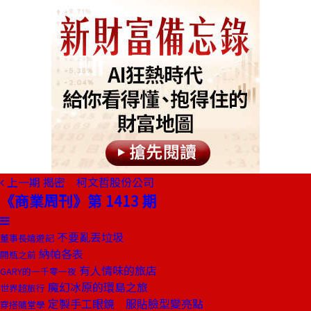
上一期
揭密 柯文哲股份公司
《商業周刊》第 1413 期
不要亂丟垃圾
董事長嬉遊記
納帕各表
開瓶之前
有人情味的旅店
GARY的一千零一夜
魔幻冰原的環島之旅
世界超旅行
定製手工眼鏡 服貼臉型變亮點
穿搭隨堂學