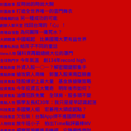
反時尚的時尚大腕
封面故事
打造全世界唯一的雲門舞衣
封面故事
另一種成功的可能
總編輯的話
找回台灣的「心」！
創辦人聊天室
為何團隊一攤死水？
商場自慢塾
中國崛起 比美國獨大更有益世界
大師開講
給孩子不同的童話
教養私房話
薩科齊再戰總統大位的罩門
View人物
今年氣溫 創134年record high
全球熱門字
外資入股一○一？解密關鍵那隻手
焦點新聞
搶攻窮人商機 郭董入股東南亞臉書
焦點新聞
陸股爆史上最大量 基金族搶賺策略
投資焦點
今年投資五大驚奇 明年後市如何？
投資焦點
油價狂跌免驚 全球房、股多頭不變
投資焦點
張學友長紅30年：我只是提早認識起落
焦點人物
泰國雙人組 宏碁甩大頭症起點？
科技風雲
欠包裝！台製App擠不進國際榜單
科技風雲
放牛班小子 拍出Time點評最棒MV
人物特寫
把寶萊塢搬進手機裡 它賺遍娛樂財
產業風雲